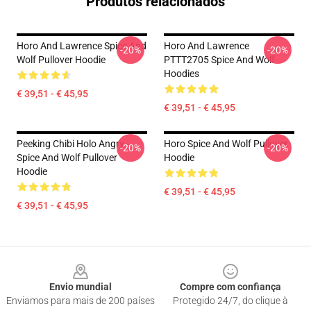
Produtos relacionados
Horo And Lawrence Spice And
Horo And Lawrence
-20%
-20%
Wolf Pullover Hoodie
PTTT2705 Spice And Wolf
Hoodies
€ 39,51 - € 45,95
€ 39,51 - € 45,95
Peeking Chibi Holo Angry -
Horo Spice And Wolf Pullover
-20%
-20%
Spice And Wolf Pullover
Hoodie
Hoodie
€ 39,51 - € 45,95
€ 39,51 - € 45,95
Footer
Envio mundial
Compre com confiança
Enviamos para mais de 200 países
Protegido 24/7, do clique à