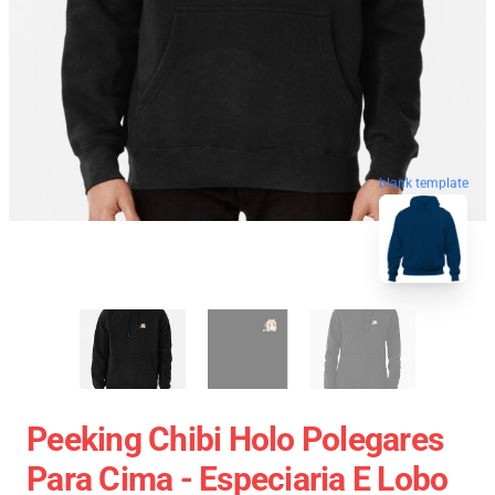
blank template
Peeking Chibi Holo Polegares
Para Cima - Especiaria E Lobo