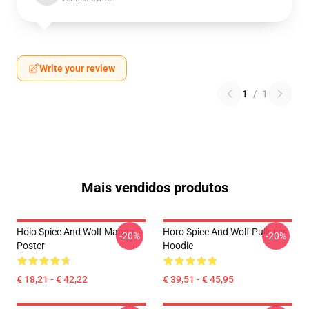
Write your review
1
/
1
Mais vendidos produtos
Holo Spice And Wolf Manga
Horo Spice And Wolf Pullover
-20%
-20%
Poster
Hoodie
€ 18,21 - € 42,22
€ 39,51 - € 45,95