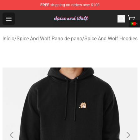
FREE
shipping on orders over $100
Spice And Wolf Store - Official Spice And Wolf Merchand
Open menu
Início
/
Spice And Wolf Pano de pano
/
Spice And Wolf Hoodies