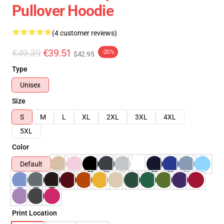
Pullover Hoodie
(4 customer reviews)
€49.39
€39.51
-20%
$42.95
Type
Unisex
Size
S
M
L
XL
2XL
3XL
4XL
5XL
Color
Default
Print Location