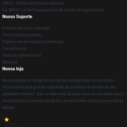
DMCA - Política de Direitos Autorais
CA SB657: Lei de Transparência de Cadeia de Suprimentos
Nosso Suporte
Políticas de envio e entrega
Termos de pagamento
Políticas de devolução e reembolso
Contacte-nos
Ajuda ao cliente (FAQ)
Whosale
Nossa loja
Nossa equipe de designers de classe mundial criou este produto.
Oferecemos uma grande variedade de produtos de design de alta
qualidade e bonito. Não só eles estão lá para mostrar seu estilo único,
estes produtos também ajudá-lo a se sentir bem sobre suas escolhas
diárias.