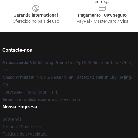
entrega
Garantia internacional
Pagamento 100% seguro
Oferecido no país de uso
PayPal / MasterCard / Visa
Contacte-nos
A nossa sede
: 95555 Long Prairie Trce Apt 928 Richmond, Tx 77407,
Us
Nosso Armazém
: No. 36, Beisanhuan East Road, Beitun City, Beijing,
CN
Hour
: 9AM – 5PM (Mon – Fri)
Email
: contact@spiceandwolfmerch.com
Nossa empresa
Sobre nós
Termos e Condições
Políticas de privacidade