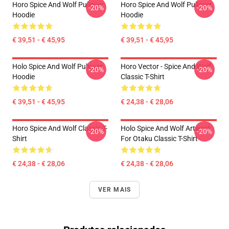
Horo Spice And Wolf Pullover
Horo Spice And Wolf Pullover
-20%
-20%
Hoodie
Hoodie
€ 39,51 - € 45,95
€ 39,51 - € 45,95
Holo Spice And Wolf Pullover
Horo Vector - Spice And Wolf
-20%
-20%
Hoodie
Classic T-Shirt
€ 39,51 - € 45,95
€ 24,38 - € 28,06
Horo Spice And Wolf Classic T-
Holo Spice And Wolf Artwork
-20%
-20%
Shirt
For Otaku Classic T-Shirt
€ 24,38 - € 28,06
€ 24,38 - € 28,06
VER MAIS