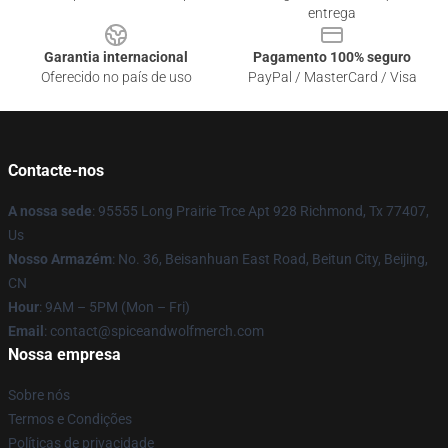
entrega
Garantia internacional
Pagamento 100% seguro
Oferecido no país de uso
PayPal / MasterCard / Visa
Contacte-nos
A nossa sede
: 95555 Long Prairie Trce Apt 928 Richmond, Tx 77407,
Us
Nosso Armazém
: No. 36, Beisanhuan East Road, Beitun City, Beijing,
CN
Hour
: 9AM – 5PM (Mon – Fri)
Email
: contact@spiceandwolfmerch.com
Nossa empresa
Sobre nós
Termos e Condições
Políticas de privacidade