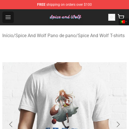
FREE
shipping on orders over $100
Spice And Wolf Store - Official Spice And Wolf Merchand
Open menu
Início
/
Spice And Wolf Pano de pano
/
Spice And Wolf T-shirts