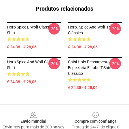
Produtos relacionados
Horo Spice E Wolf Clássico T-
Horo. Spice And Wolf T-Shirt
-20%
-20%
Shirt
Clássico
€ 24,38 - € 28,06
€ 24,38 - € 28,06
Horo Spice And Wolf Classic T-
Chibi Holo Pensamento -
-20%
-20%
Shirt
Especiaria E Lobo T-Shirt
Clássico
€ 24,38 - € 28,06
€ 24,38 - € 28,06
Footer
Envio mundial
Compre com confiança
Enviamos para mais de 200 países
Protegido 24/7, do clique à