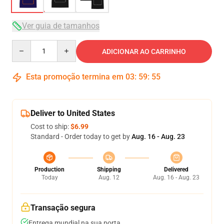
Ver guia de tamanhos
Quantity
ADICIONAR AO CARRINHO
Esta promoção termina em
03
:
59
:
54
Deliver to United States
Cost to ship:
$6.99
Standard - Order today to get by
Aug. 16 - Aug. 23
Production
Shipping
Delivered
Today
Aug. 12
Aug. 16 - Aug. 23
Transação segura
Entrega mundial na sua porta