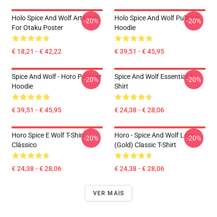
Holo Spice And Wolf Artwork
Holo Spice And Wolf Pullover
-20%
-20%
For Otaku Poster
Hoodie
€ 18,21 - € 42,22
€ 39,51 - € 45,95
Spice And Wolf - Horo Pullover
Spice And Wolf Essential T-
-20%
-20%
Hoodie
Shirt
€ 39,51 - € 45,95
€ 24,38 - € 28,06
Horo Spice E Wolf T-Shirt
Horo - Spice And Wolf Logo
-20%
-20%
Clássico
(Gold) Classic T-Shirt
€ 24,38 - € 28,06
€ 24,38 - € 28,06
VER MAIS