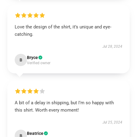
Love the design of the shirt, it’s unique and eye-
catching.
Jul 28, 2024
Bryce
B
Verified owner
A bit of a delay in shipping, but I’m so happy with
this shirt. Worth every moment!
Jul 25, 2024
Beatrice
B