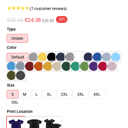
(7 customer reviews)
€30.48
€24.38
-20%
$26.50
Type
Unisex
Color
Default
Size
S
M
L
XL
2XL
3XL
4XL
5XL
Print Location