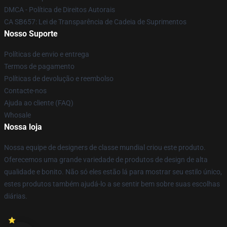
DMCA - Política de Direitos Autorais
CA SB657: Lei de Transparência de Cadeia de Suprimentos
Nosso Suporte
Políticas de envio e entrega
Termos de pagamento
Políticas de devolução e reembolso
Contacte-nos
Ajuda ao cliente (FAQ)
Whosale
Nossa loja
Nossa equipe de designers de classe mundial criou este produto.
Oferecemos uma grande variedade de produtos de design de alta
qualidade e bonito. Não só eles estão lá para mostrar seu estilo único,
estes produtos também ajudá-lo a se sentir bem sobre suas escolhas
diárias.