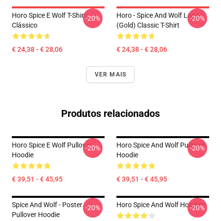
Horo Spice E Wolf T-Shirt
Horo - Spice And Wolf Logo
-20%
-20%
Clássico
(Gold) Classic T-Shirt
€ 24,38 - € 28,06
€ 24,38 - € 28,06
VER MAIS
Produtos relacionados
Horo Spice E Wolf Pullover
Horo Spice And Wolf Pullover
-20%
-20%
Hoodie
Hoodie
€ 39,51 - € 45,95
€ 39,51 - € 45,95
Spice And Wolf - Poster
Horo Spice And Wolf Hoodies
-20%
-20%
Pullover Hoodie