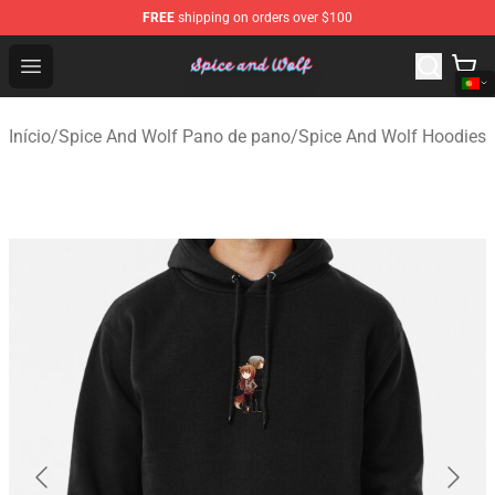
FREE
shipping on orders over $100
Spice And Wolf Store - Official Spice And Wolf Merchand
Open menu
Início
/
Spice And Wolf Pano de pano
/
Spice And Wolf Hoodies