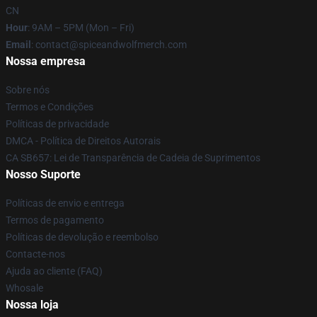
CN
Hour
: 9AM – 5PM (Mon – Fri)
Email
: contact@spiceandwolfmerch.com
Nossa empresa
Sobre nós
Termos e Condições
Políticas de privacidade
DMCA - Política de Direitos Autorais
CA SB657: Lei de Transparência de Cadeia de Suprimentos
Nosso Suporte
Políticas de envio e entrega
Termos de pagamento
Políticas de devolução e reembolso
Contacte-nos
Ajuda ao cliente (FAQ)
Whosale
Nossa loja