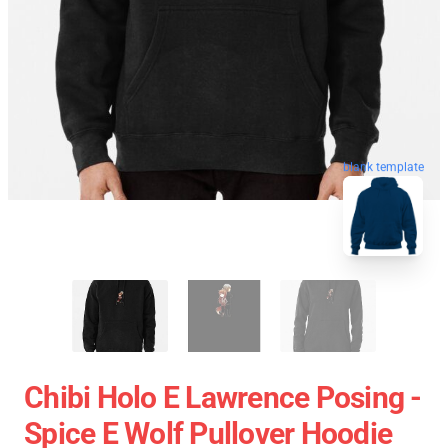
blank template
Chibi Holo E Lawrence Posing -
Spice E Wolf Pullover Hoodie