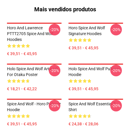
Mais vendidos produtos
Horo And Lawrence
Horo Spice And Wolf
-20%
-20%
PTTT2705 Spice And Wolf
Signature Hoodies
Hoodies
€ 39,51 - € 45,95
€ 39,51 - € 45,95
Holo Spice And Wolf Artwork
Holo Spice And Wolf Pullover
-20%
-20%
For Otaku Poster
Hoodie
€ 18,21 - € 42,22
€ 39,51 - € 45,95
Spice And Wolf - Horo Pullover
Spice And Wolf Essential T-
-20%
-20%
Hoodie
Shirt
€ 39,51 - € 45,95
€ 24,38 - € 28,06