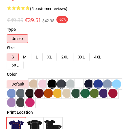
(5 customer reviews)
€49.39
€39.51
-20%
$42.95
Type
Unisex
Size
S
M
L
XL
2XL
3XL
4XL
5XL
Color
Default
Print Location