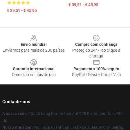
€ 39,51 - € 45,95
€ 39,51 - € 45,95
Footer
Envio mundial
Compre com confiança
Enviamos para mais de 200 países
Protegido 24/7, do clique à
entrega
Garantia internacional
Pagamento 100% seguro
Oferecido no país de uso
PayPal / MasterCard / Visa
Contacte-nos
A nossa sede
: 95555 Long Prairie Trce Apt 928 Richmond, Tx 77407,
Us
Nosso Armazém
: No. 36, Beisanhuan East Road, Beitun City, Beijing,