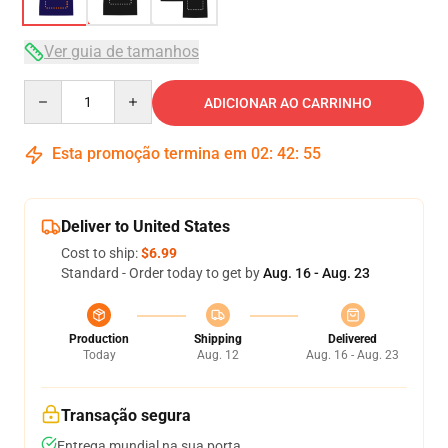
Ver guia de tamanhos
Quantity
ADICIONAR AO CARRINHO
Esta promoção termina em
02
:
42
:
54
Deliver to United States
Cost to ship:
$6.99
Standard - Order today to get by
Aug. 16 - Aug. 23
Production
Shipping
Delivered
Today
Aug. 12
Aug. 16 - Aug. 23
Transação segura
Entrega mundial na sua porta