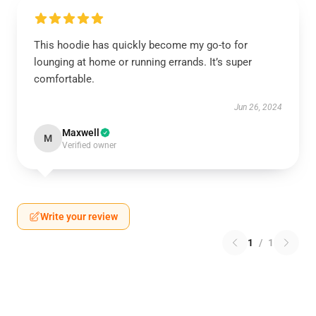
This hoodie has quickly become my go-to for
lounging at home or running errands. It’s super
comfortable.
Jun 26, 2024
Maxwell
M
Verified owner
Write your review
1
/
1