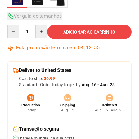
Ver guia de tamanhos
Quantity
ADICIONAR AO CARRINHO
Esta promoção termina em
04
:
12
:
54
Deliver to United States
Cost to ship:
$6.99
Standard - Order today to get by
Aug. 16 - Aug. 23
Production
Shipping
Delivered
Today
Aug. 12
Aug. 16 - Aug. 23
Transação segura
Entrega mundial na sua porta