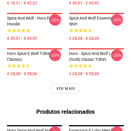
€ 18,21 - € 42,22
€ 39,51 - € 45,95
Spice And Wolf - Horo Pullover
Spice And Wolf Essential T-
-20%
-20%
Hoodie
Shirt
€ 39,51 - € 45,95
€ 24,38 - € 28,06
Horo Spice E Wolf T-Shirt
Horo - Spice And Wolf Logo
-20%
-20%
Clássico
(Gold) Classic T-Shirt
€ 24,38 - € 28,06
€ 24,38 - € 28,06
VER MAIS
Produtos relacionados
Horo Spice And Wolf Pullover
Especiaria E Lobo Merchant