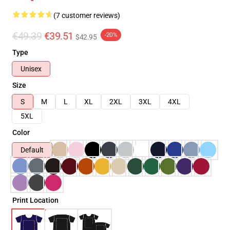
(7 customer reviews)
€49.39
€39.51
-20%
$42.95
Type
Unisex
Size
S
M
L
XL
2XL
3XL
4XL
5XL
Color
Default
Print Location