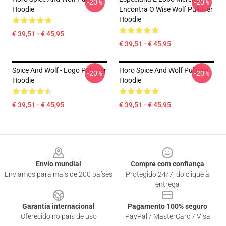
-20%
-20%
Hoodie
Encontra O Wise Wolf Pullover
Hoodie
€ 39,51 - € 45,95
€ 39,51 - € 45,95
Spice And Wolf - Logo Pullover
Horo Spice And Wolf Pullover
-20%
-20%
Hoodie
Hoodie
€ 39,51 - € 45,95
€ 39,51 - € 45,95
Footer
Envio mundial
Compre com confiança
Enviamos para mais de 200 países
Protegido 24/7, do clique à
entrega
Garantia internacional
Pagamento 100% seguro
Oferecido no país de uso
PayPal / MasterCard / Visa