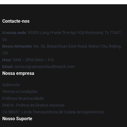
Contacte-nos
A nossa sede
: 95555 Long Prairie Trce Apt 928 Richmond, Tx 77407,
Us
Nosso Armazém
: No. 36, Beisanhuan East Road, Beitun City, Beijing,
CN
Hour
: 9AM – 5PM (Mon – Fri)
Email
: contact@spiceandwolfmerch.com
Nossa empresa
Sobre nós
Termos e Condições
Políticas de privacidade
DMCA - Política de Direitos Autorais
CA SB657: Lei de Transparência de Cadeia de Suprimentos
Nosso Suporte