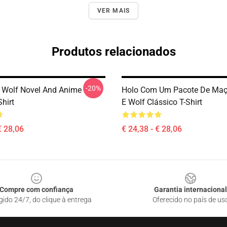
VER MAIS
Produtos relacionados
-20%
 Wolf Novel And Anime
Holo Com Um Pacote De Maçã
Shirt
E Wolf Clássico T-Shirt
€ 28,06
€ 24,38 - € 28,06
Compre com confiança
Garantia internacional
gido 24/7, do clique à entrega
Oferecido no país de us