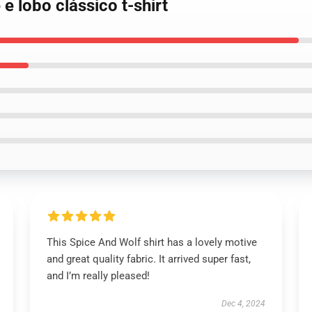
e lobo clássico t-shirt
This Spice And Wolf shirt has a lovely motive
and great quality fabric. It arrived super fast,
and I’m really pleased!
Dec 4, 2024