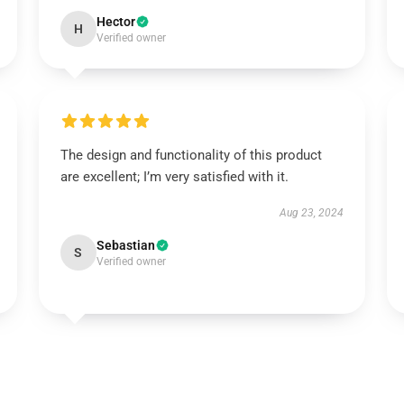
Hector
H
Verified owner
The design and functionality of this product
are excellent; I’m very satisfied with it.
Aug 23, 2024
Sebastian
S
Verified owner