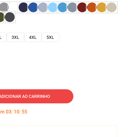
L
3XL
4XL
5XL
ADICIONAR AO CARRINHO
 em
03
:
10
:
54