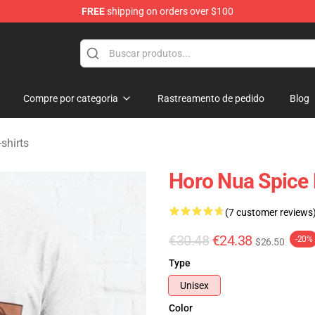
FREE
shipping on orders over $100
andise Shop
Compre por categoria
Rastreamento de pedido
Blog
shirts
Horo Nua Spice 
(7 customer reviews
€30.48
€24.38
-20%
$26.50
Type
Unisex
Color