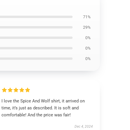
71%
29%
0%
0%
0%
I love the Spice And Wolf shirt, it arrived on
time, it’s just as described. It is soft and
comfortable! And the price was fair!
Dec 4, 2024