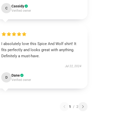
Cassidy
C
Verified owner
I absolutely love this Spice And Wolf shirt! It
fits perfectly and looks great with anything.
Definitely a must-have.
Jul 22, 2024
Dane
D
Verified owner
1
/
2