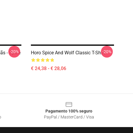
-20%
-20%
s - Spice
Horo Spice And Wolf Classic T-Shirt
€ 24,38 - € 28,06
Pagamento 100% seguro
o
PayPal / MasterCard / Visa