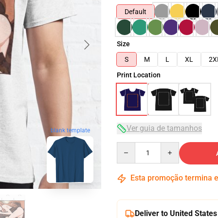
Default
Size
S
M
L
XL
2X
Print Location
Ver guia de tamanhos
blank template
Quantity
Esta promoção termina
Deliver to United States