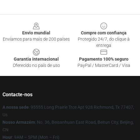
Footer
Envio mundial
Compre com confiança
Enviamos para mais de 200 países
Protegido 24/7, do clique à
entrega
Garantia internacional
Pagamento 100% seguro
Oferecido no país de uso
PayPal / MasterCard / Visa
Contacte-nos
A nossa sede
: 95555 Long Prairie Trce Apt 928 Richmond, Tx 77407,
Us
Nosso Armazém
: No. 36, Beisanhuan East Road, Beitun City, Beijing,
CN
Hour
: 9AM – 5PM (Mon – Fri)