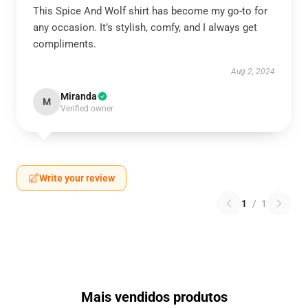
This Spice And Wolf shirt has become my go-to for
any occasion. It’s stylish, comfy, and I always get
compliments.
Aug 2, 2024
Miranda
M
Verified owner
Write your review
1
/
1
Mais vendidos produtos