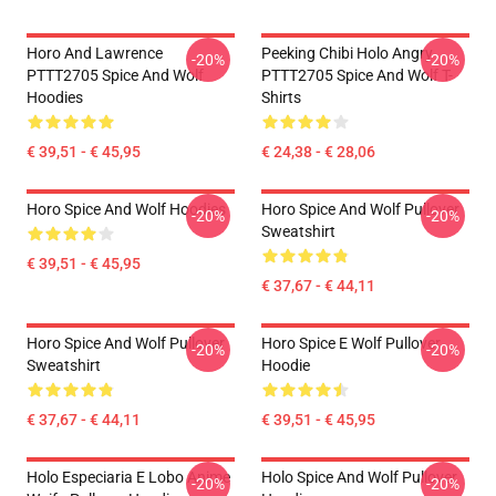
Horo And Lawrence
Peeking Chibi Holo Angry
-20%
-20%
PTTT2705 Spice And Wolf
PTTT2705 Spice And Wolf T-
Hoodies
Shirts
€ 39,51 - € 45,95
€ 24,38 - € 28,06
Horo Spice And Wolf Hoodies
Horo Spice And Wolf Pullover
-20%
-20%
Sweatshirt
€ 39,51 - € 45,95
€ 37,67 - € 44,11
Horo Spice And Wolf Pullover
Horo Spice E Wolf Pullover
-20%
-20%
Sweatshirt
Hoodie
€ 37,67 - € 44,11
€ 39,51 - € 45,95
Holo Especiaria E Lobo Anime
Holo Spice And Wolf Pullover
-20%
-20%