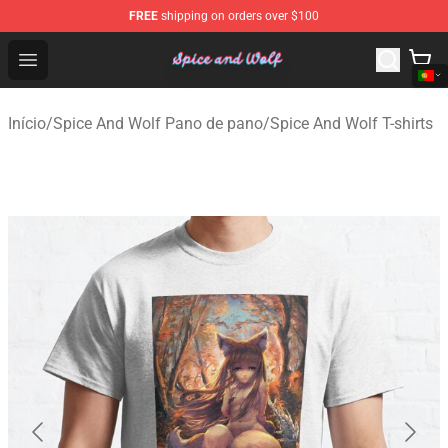
FREE
shipping on orders over $100
Spice And Wolf Store - Official Spice And Wolf Merchand
Open menu
Início
/
Spice And Wolf Pano de pano
/
Spice And Wolf T-shirts