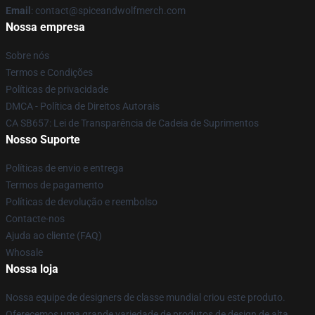
Email
: contact@spiceandwolfmerch.com
Nossa empresa
Sobre nós
Termos e Condições
Políticas de privacidade
DMCA - Política de Direitos Autorais
CA SB657: Lei de Transparência de Cadeia de Suprimentos
Nosso Suporte
Políticas de envio e entrega
Termos de pagamento
Políticas de devolução e reembolso
Contacte-nos
Ajuda ao cliente (FAQ)
Whosale
Nossa loja
Nossa equipe de designers de classe mundial criou este produto.
Oferecemos uma grande variedade de produtos de design de alta