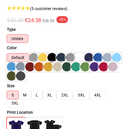
(5 customer reviews)
€30.48
€24.38
-20%
$26.50
Type
Unisex
Color
Default
Size
S
M
L
XL
2XL
3XL
4XL
5XL
Print Location