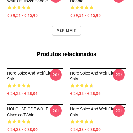
Waifu Pullover Hoodie
Hoodie
€ 39,51 - € 45,95
€ 39,51 - € 45,95
VER MAIS
Produtos relacionados
Horo Spice And Wolf Classic T-
Horo Spice And Wolf Classic T-
-20%
-20%
Shirt
Shirt
€ 24,38 - € 28,06
€ 24,38 - € 28,06
HOLO - SPICE E WOLF
Horo Spice And Wolf Classic T-
-20%
-20%
Clássico T-Shirt
Shirt
€ 24,38 - € 28,06
€ 24,38 - € 28,06