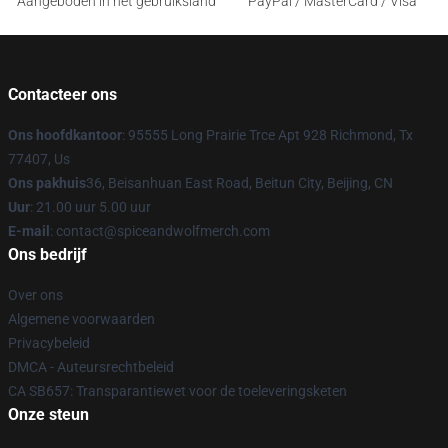
Aangeboden in het gebruiksland
PayPal / MasterCard / Visa
Contacteer ons
Ons hoofdkantoor
: 95555 Long Prairie Trce Apt 928 Richmond, Tx
77407, Us
Ons pakhuis
36, Beisanhuan East Road, Beitun City, Beijing, CN
Uur
: 21.00 uur 5.00 uur
E-mail
: contact@spiceandwolfmerch.com
Ons bedrijf
Over ons
Algemene voorwaarden
Privacybeleid
DMCA - Auteursrechtbeleid
CA SB657: Transparantiewet voor de toeleveringsketen
Onze steun