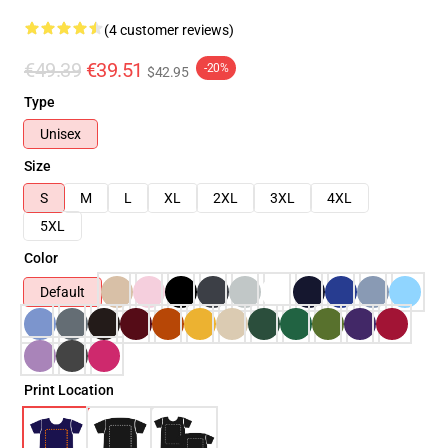
(4 customer reviews)
€49.39
€39.51
-20%
$42.95
Type
Unisex
Size
S
M
L
XL
2XL
3XL
4XL
5XL
Color
Default
Print Location