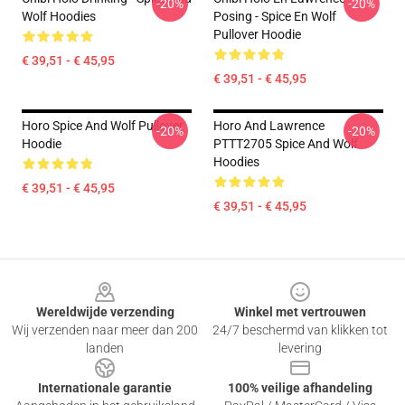
-20%
-20%
Wolf Hoodies
Posing - Spice En Wolf
Pullover Hoodie
€ 39,51 - € 45,95
€ 39,51 - € 45,95
Horo Spice And Wolf Pullover
Horo And Lawrence
-20%
-20%
Hoodie
PTTT2705 Spice And Wolf
Hoodies
€ 39,51 - € 45,95
€ 39,51 - € 45,95
Footer
Wereldwijde verzending
Winkel met vertrouwen
Wij verzenden naar meer dan 200
24/7 beschermd van klikken tot
landen
levering
Internationale garantie
100% veilige afhandeling