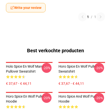
Write your review
1
/
1
Best verkochte producten
Holo Spice En Wolf Manga
Horo Spice En Wolf Pullover
-20%
-20%
Pullover Sweatshirt
Sweatshirt
€ 37,67 - € 44,11
€ 37,67 - € 44,11
Horo Spice En Wolf Pullover
Horo Spice And Wolf Pullover
-20%
-20%
Hoodie
Hoodie