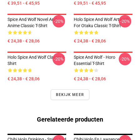
€ 39,51 - € 45,95
€ 39,51 - € 45,95
Spice And Wolf Novel And
Holo Spice And Wolf Artwork
-20%
-20%
Anime Classic T-Shirt
For Otaku Classic T-Shirt
€ 24,38 - € 28,06
€ 24,38 - € 28,06
Holo Spice And Wolf Classic T-
Spice And Wolf - Horo
-20%
-20%
Shirt
Essential T-Shirt
€ 24,38 - € 28,06
€ 24,38 - € 28,06
BEKIJK MEER
Gerelateerde producten
Chibi Holo Drinking - Spice And
Chibi Holo En Lawrence