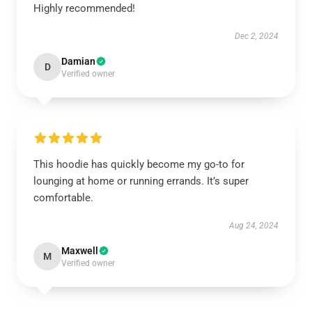
Highly recommended!
Dec 2, 2024
Damian
D
Verified owner
This hoodie has quickly become my go-to for
lounging at home or running errands. It’s super
comfortable.
Aug 24, 2024
Maxwell
M
Verified owner