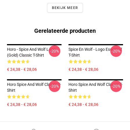
BEKIJK MEER
Gerelateerde producten
Horo - Spice And Wolf Logo
Spice En Wolf - Logo Essential
-20%
-20%
(Gold) Classic T-Shirt
T-Shirt
€ 24,38 - € 28,06
€ 24,38 - € 28,06
Horo Spice And Wolf Classic T-
Horo Spice And Wolf Classic T-
-20%
-20%
Shirt
Shirt
€ 24,38 - € 28,06
€ 24,38 - € 28,06
Footer