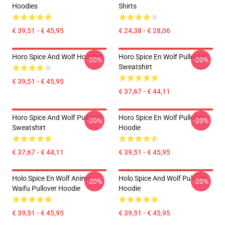
Hoodies
Shirts
€ 39,51 - € 45,95
€ 24,38 - € 28,06
Horo Spice And Wolf Hoodies
Horo Spice En Wolf Pullover
-20%
-20%
Sweatshirt
€ 39,51 - € 45,95
€ 37,67 - € 44,11
Horo Spice And Wolf Pullover
Horo Spice En Wolf Pullover
-20%
-20%
Sweatshirt
Hoodie
€ 37,67 - € 44,11
€ 39,51 - € 45,95
Holo Spice En Wolf Anime
Holo Spice And Wolf Pullover
-20%
-20%
Waifu Pullover Hoodie
Hoodie
€ 39,51 - € 45,95
€ 39,51 - € 45,95