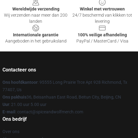
Wereldwijde verzending
Winkel met vertrouwen
Wij verzenden naar meer dan 200
24/7 beschermd van klikken tot
landen
levering
Internationale garantie
100% veilige afhandeling
Aangeboden in het gebruiksland
PayPal / MasterCard / Visa
Contacteer ons
Ons hoofdkantoor
: 95555 Long Prairie Trce Apt 928 Richmond, Tx
77407, Us
Ons pakhuis
36, Beisanhuan East Road, Beitun City, Beijing, CN
Uur
: 21.00 uur 5.00 uur
E-mail
: contact@spiceandwolfmerch.com
Ons bedrijf
Over ons