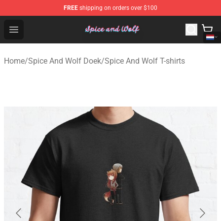
FREE
shipping on orders over $100
Spice And Wolf Store - Official Spice And Wolf Merchand
Open menu
Home
/
Spice And Wolf Doek
/
Spice And Wolf T-shirts