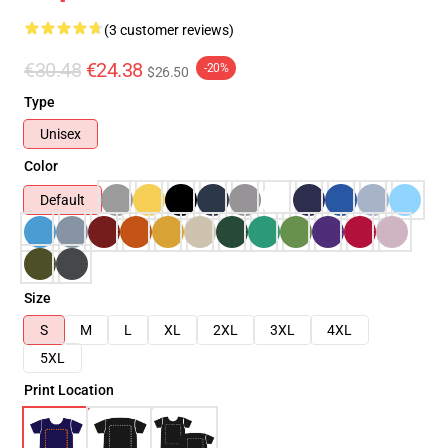
(3 customer reviews)
€30.48
€24.38
-20%
$26.50
Type
Unisex
Color
Default
Size
S
M
L
XL
2XL
3XL
4XL
5XL
Print Location