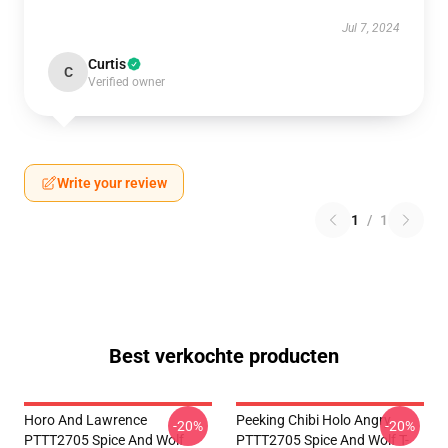
Jul 7, 2024
Curtis
C
Verified owner
Write your review
1
/
1
Best verkochte producten
Horo And Lawrence
Peeking Chibi Holo Angry
-20%
-20%
PTTT2705 Spice And Wolf
PTTT2705 Spice And Wolf T-