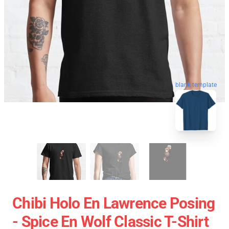
blank template
Chibi Holo En Lawrence Posing
- Spice En Wolf Classic T-Shirt