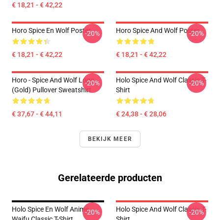
€ 18,21 - € 42,22
Horo Spice En Wolf Poster
Horo Spice And Wolf Poster
-20%
-20%
€ 18,21 - € 42,22
€ 18,21 - € 42,22
Horo - Spice And Wolf Logo
Holo Spice And Wolf Classic T-
-20%
-20%
(Gold) Pullover Sweatshirt
Shirt
€ 37,67 - € 44,11
€ 24,38 - € 28,06
BEKIJK MEER
Gerelateerde producten
Holo Spice En Wolf Anime
Holo Spice And Wolf Classic T-
-20%
-20%
Waifu Classic T-Shirt
Shirt