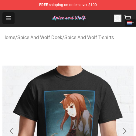
FREE
shipping on orders over $100
Spice And Wolf Store - Official Spice And Wolf Merchand
Open menu
Home
/
Spice And Wolf Doek
/
Spice And Wolf T-shirts