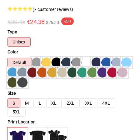
(7 customer reviews)
€30.48
€24.38
-20%
$26.50
Type
Unisex
Color
Default
Size
S
M
L
XL
2XL
3XL
4XL
5XL
Print Location