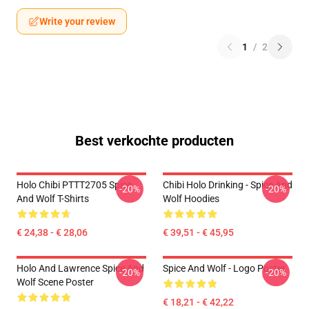
Write your review
1
/
2
Best verkochte producten
Holo Chibi PTTT2705 Spice
Chibi Holo Drinking - Spice And
-20%
-20%
And Wolf T-Shirts
Wolf Hoodies
€ 24,38 - € 28,06
€ 39,51 - € 45,95
Holo And Lawrence Spice And
Spice And Wolf - Logo Poster
-20%
-20%
Wolf Scene Poster
€ 18,21 - € 42,22