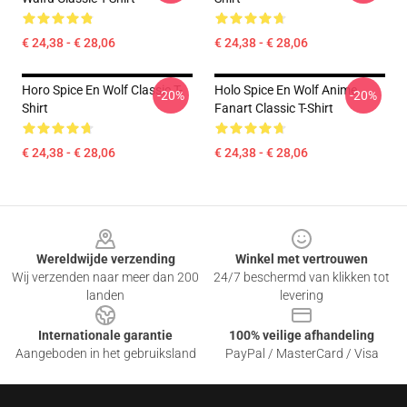
€ 24,38 - € 28,06
€ 24,38 - € 28,06
Horo Spice En Wolf Classic T-
Holo Spice En Wolf Anime
-20%
-20%
Shirt
Fanart Classic T-Shirt
€ 24,38 - € 28,06
€ 24,38 - € 28,06
Footer
Wereldwijde verzending
Winkel met vertrouwen
Wij verzenden naar meer dan 200
24/7 beschermd van klikken tot
landen
levering
Internationale garantie
100% veilige afhandeling
Aangeboden in het gebruiksland
PayPal / MasterCard / Visa