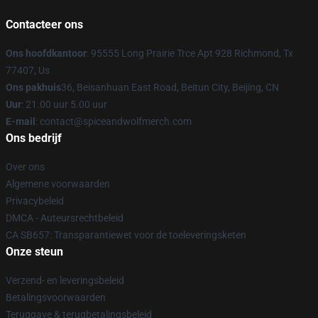
Contacteer ons
Ons hoofdkantoor
: 95555 Long Prairie Trce Apt 928 Richmond, Tx
77407, Us
Ons pakhuis
36, Beisanhuan East Road, Beitun City, Beijing, CN
Uur
: 21.00 uur 5.00 uur
E-mail
: contact@spiceandwolfmerch.com
Ons bedrijf
Over ons
Algemene voorwaarden
Privacybeleid
DMCA - Auteursrechtbeleid
CA SB657: Transparantiewet voor de toeleveringsketen
Onze steun
Verzend- en leveringsbeleid
Betalingsvoorwaarden
Teruggave & terugbetalingsbeleid