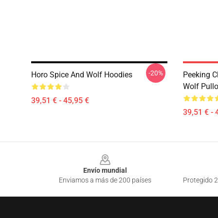
-20%
Horo Spice And Wolf Hoodies
Peeking C
Wolf Pull
39,51 € - 45,95 €
39,51 € - 
Footer
Envío mundial
Enviamos a más de 200 países
Protegido 2