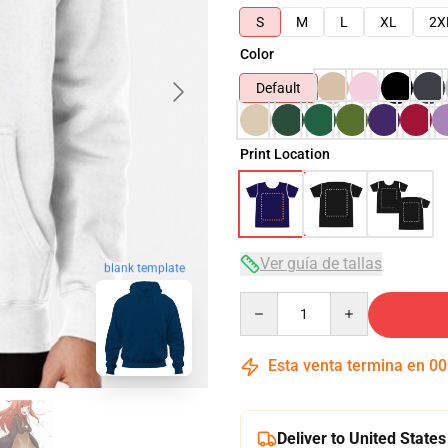
S
M
L
XL
2X
Color
Default
Print Location
Ver guía de tallas
blank template
Quantity
Esta venta termina en
00
Deliver to United States