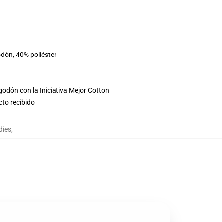
odón, 40% poliéster
godón con la Iniciativa Mejor Cotton
cto recibido
dies
,