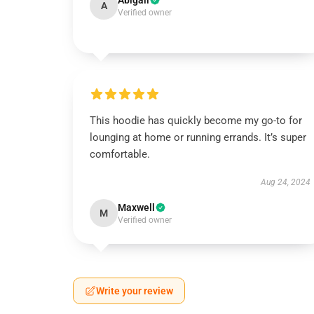
Abigail
A
Verified owner
This hoodie has quickly become my go-to for
lounging at home or running errands. It’s super
comfortable.
Aug 24, 2024
Maxwell
M
Verified owner
Write your review