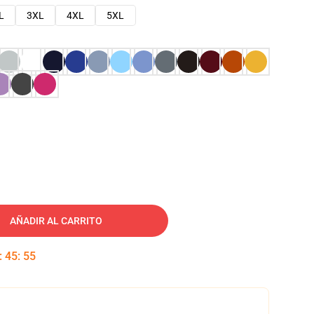
L
3XL
4XL
5XL
AÑADIR AL CARRITO
:
45
:
54