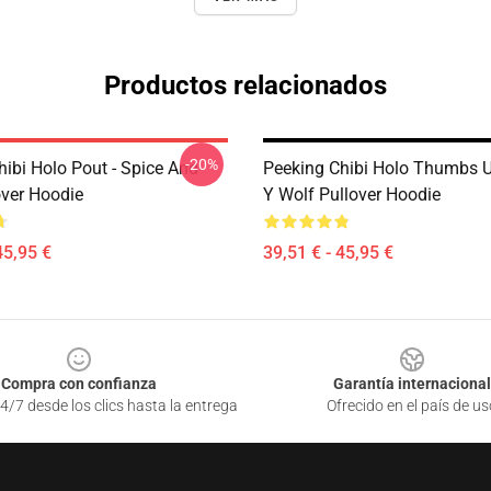
Productos relacionados
-20%
hibi Holo Pout - Spice And
Peeking Chibi Holo Thumbs U
over Hoodie
Y Wolf Pullover Hoodie
45,95 €
39,51 € - 45,95 €
Compra con confianza
Garantía internacional
4/7 desde los clics hasta la entrega
Ofrecido en el país de us