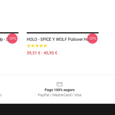
-20%
-20%
p - Spice
HOLO - SPICE Y WOLF Pullover Hoodie
39,51 € - 45,95 €
Pago 100% seguro
o
PayPal / MasterCard / Visa