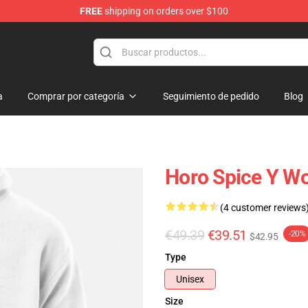
FREE
shipping on orders over $100
andise Shop
a
Comprar por categoría
Seguimiento de pedido
Blog
Horo Spice Y Wo
(4 customer reviews
€49.39
€39.51
-20%
$42.95
Type
Unisex
Size