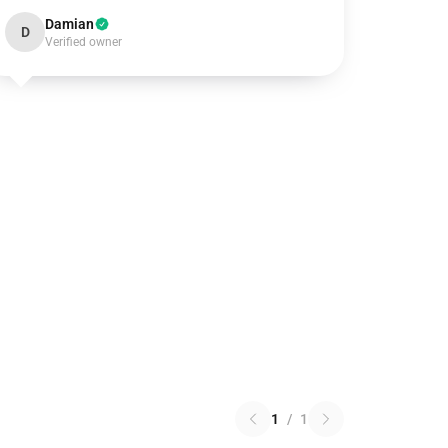
Damian
D
Verified owner
1
/
1