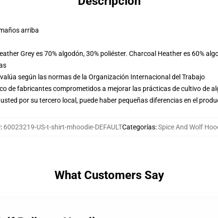
Descripción
amaños arriba
Heather Grey es 70% algodón, 30% poliéster. Charcoal Heather es 60% alg
las
evalúa según las normas de la Organización Internacional del Trabajo
o de fabricantes comprometidos a mejorar las prácticas de cultivo de al
usted por su tercero local, puede haber pequeñas diferencias en el produ
U
:
60023219-US-t-shirt-mhoodie-DEFAULT
Categorías
:
Spice And Wolf Hoo
What Customers Say