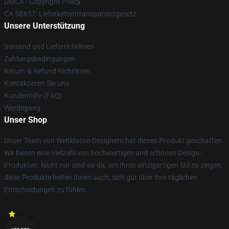
DMCA - Copyright Policy
CA SB657: Lieferkettentransparenzgesetz
Unsere Unterstützung
Versand und Lieferrichtlinien
Zahlungsbedingungen
Return & Refund Richtlinien
Kontaktieren Sie uns
Kundenhilfe (FAQ)
Werdegang
Unser Shop
Unser Team von Weltklasse-Designern hat dieses Produkt geschaffen.
Wir bieten eine Vielzahl von hochwertigen und schönen Design-
Produkten. Nicht nur sind sie da, um Ihren einzigartigen Stil zu zeigen,
diese Produkte helfen Ihnen auch, sich gut über Ihre täglichen
Entscheidungen zu fühlen.