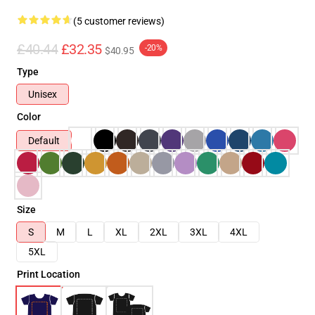
(5 customer reviews)
£40.44
£32.35
-20%
$40.95
Type
Unisex
Color
Default
Size
S
M
L
XL
2XL
3XL
4XL
5XL
Print Location