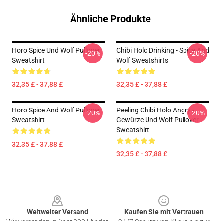
Ähnliche Produkte
Horo Spice Und Wolf Pullover
Chibi Holo Drinking - Spice And
-20%
-20%
Sweatshirt
Wolf Sweatshirts
32,35 £ - 37,88 £
32,35 £ - 37,88 £
Horo Spice And Wolf Pullover
Peeling Chibi Holo Angry -
-20%
-20%
Sweatshirt
Gewürze Und Wolf Pullover
Sweatshirt
32,35 £ - 37,88 £
32,35 £ - 37,88 £
Footer
Weltweiter Versand
Kaufen Sie mit Vertrauen