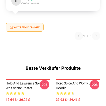
H
Verified owner
Write your review
1
/
1
Beste Verkäufer Produkte
Holo And Lawrence Spice And
Horo Spice And Wolf Pullover
-20%
-20%
Wolf Scene Poster
Hoodie
15,64 £ - 36,26 £
33,93 £ - 39,46 £