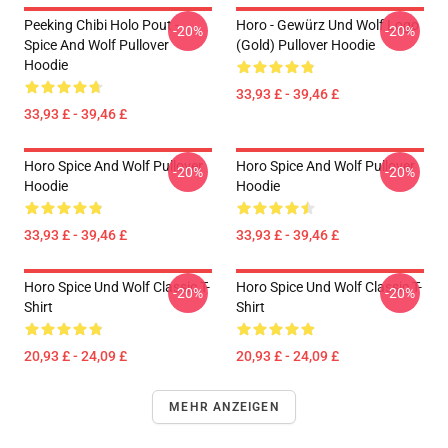
Peeking Chibi Holo Pout -
Horo - Gewürz Und Wolf Logo
-20%
-20%
Spice And Wolf Pullover
(Gold) Pullover Hoodie
Hoodie
33,93 £ - 39,46 £
33,93 £ - 39,46 £
Horo Spice And Wolf Pullover
Horo Spice And Wolf Pullover
-20%
-20%
Hoodie
Hoodie
33,93 £ - 39,46 £
33,93 £ - 39,46 £
Horo Spice Und Wolf Classic T-
Horo Spice Und Wolf Classic T-
-20%
-20%
Shirt
Shirt
20,93 £ - 24,09 £
20,93 £ - 24,09 £
MEHR ANZEIGEN