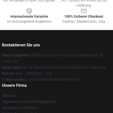
Wir versenden in über 200 Länder
24/7 Schutz von Klicks bis zur
Lieferung
Internationale Garantie
100% Sicherer Checkout
Im Nutzungsland angeboten
PayPal / MasterCard / Visa
Kontaktieren Sie uns
Unser Hauptbüro
: 95555 Long Prairie Trce Apt 928 Richmond, Tx
77407, Us
Unser Lager
: Nr. 36, Beisanhuan East Road, Beitun City, Peking, CN
Geruch
: 9AM – 5PM (Mon – Fri)
E-Mail senden
: contact@spiceandwolfmerch.com
Unsere Firma
Über uns
Allgemeine Geschäftsbedingungen
Datenschutzrichtlinien