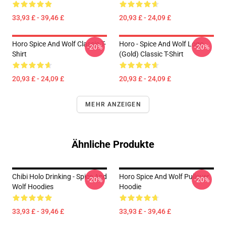
33,93 £ - 39,46 £
20,93 £ - 24,09 £
Horo Spice And Wolf Classic T-
Horo - Spice And Wolf Logo
-20%
-20%
Shirt
(Gold) Classic T-Shirt
20,93 £ - 24,09 £
20,93 £ - 24,09 £
MEHR ANZEIGEN
Ähnliche Produkte
Chibi Holo Drinking - Spice And
Horo Spice And Wolf Pullover
-20%
-20%
Wolf Hoodies
Hoodie
33,93 £ - 39,46 £
33,93 £ - 39,46 £