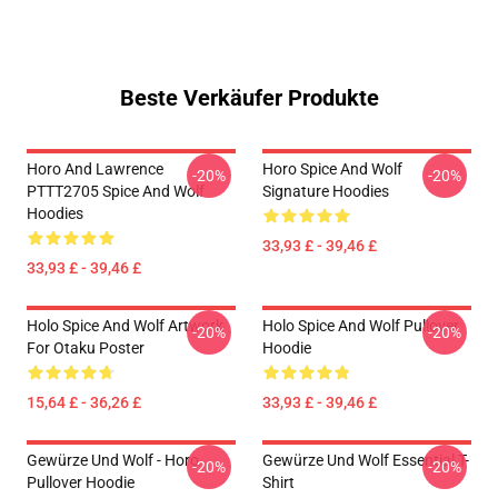
Beste Verkäufer Produkte
Horo And Lawrence
Horo Spice And Wolf
-20%
-20%
PTTT2705 Spice And Wolf
Signature Hoodies
Hoodies
33,93 £ - 39,46 £
33,93 £ - 39,46 £
Holo Spice And Wolf Artwork
Holo Spice And Wolf Pullover
-20%
-20%
For Otaku Poster
Hoodie
15,64 £ - 36,26 £
33,93 £ - 39,46 £
Gewürze Und Wolf - Horo
Gewürze Und Wolf Essential T-
-20%
-20%
Pullover Hoodie
Shirt