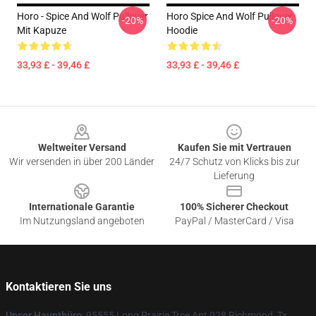
Horo - Spice And Wolf Pullover
Horo Spice And Wolf Pullover
-20%
-20%
Mit Kapuze
Hoodie
33,93 £ - 39,46 £
33,93 £ - 39,46 £
Footer
Weltweiter Versand
Kaufen Sie mit Vertrauen
Wir versenden in über 200 Länder
24/7 Schutz von Klicks bis zur
Lieferung
Internationale Garantie
100% Sicherer Checkout
Im Nutzungsland angeboten
PayPal / MasterCard / Visa
Kontaktieren Sie uns
Unser Hauptbüro
: 95555 Long Prairie Trce Apt 928 Richmond, Tx