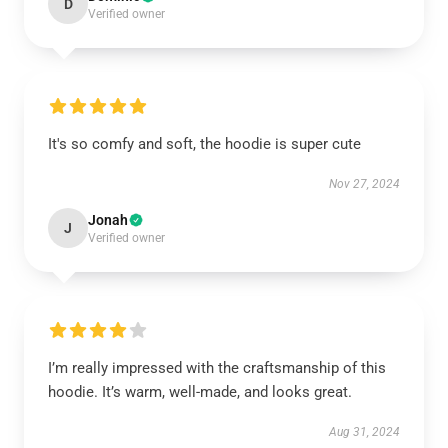
D
Verified owner
It's so comfy and soft, the hoodie is super cute
Nov 27, 2024
Jonah
J
Verified owner
I’m really impressed with the craftsmanship of this
hoodie. It’s warm, well-made, and looks great.
Aug 31, 2024