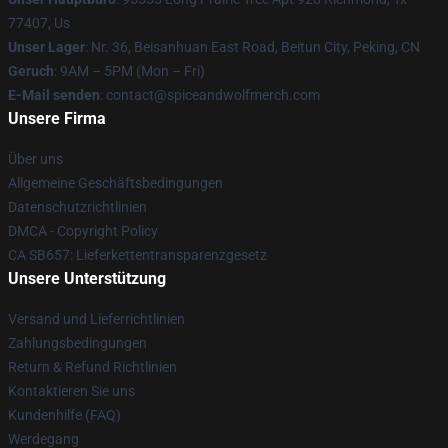
77407, Us
Unser Lager
: Nr. 36, Beisanhuan East Road, Beitun City, Peking, CN
Geruch
: 9AM – 5PM (Mon – Fri)
E-Mail senden
: contact@spiceandwolfmerch.com
Unsere Firma
Über uns
Allgemeine Geschäftsbedingungen
Datenschutzrichtlinien
DMCA - Copyright Policy
CA SB657: Lieferkettentransparenzgesetz
Unsere Unterstützung
Versand und Lieferrichtlinien
Zahlungsbedingungen
Return & Refund Richtlinien
Kontaktieren Sie uns
Kundenhilfe (FAQ)
Werdegang