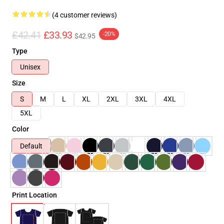
(4 customer reviews)
£42.41
£33.93
-20%
$42.95
Type
Unisex
Size
S
M
L
XL
2XL
3XL
4XL
5XL
Color
Default
Print Location