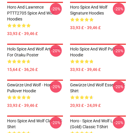
Horo And Lawrence
Horo Spice And Wolf
-20%
-20%
PTTT2705 Spice And Wolf
Signature Hoodies
Hoodies
33,93 £ - 39,46 £
33,93 £ - 39,46 £
Holo Spice And Wolf Artwork
Holo Spice And Wolf Pullover
-20%
-20%
For Otaku Poster
Hoodie
15,64 £ - 36,26 £
33,93 £ - 39,46 £
Gewürze Und Wolf - Horo
Gewürze Und Wolf Essential T-
-20%
-20%
Pullover Hoodie
Shirt
33,93 £ - 39,46 £
20,93 £ - 24,09 £
Horo Spice And Wolf Classic T-
Horo - Spice And Wolf Logo
-20%
-20%
Shirt
(Gold) Classic T-Shirt