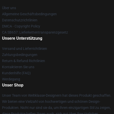
Über uns
Allgemeine Geschäftsbedingungen
Datenschutzrichtlinien
DMCA - Copyright Policy
CA SB657: Lieferkettentransparenzgesetz
Unsere Unterstützung
Versand und Lieferrichtlinien
Zahlungsbedingungen
Return & Refund Richtlinien
Kontaktieren Sie uns
Kundenhilfe (FAQ)
Werdegang
Unser Shop
Unser Team von Weltklasse-Designern hat dieses Produkt geschaffen.
Wir bieten eine Vielzahl von hochwertigen und schönen Design-
Produkten. Nicht nur sind sie da, um Ihren einzigartigen Stil zu zeigen,
diese Produkte helfen Ihnen auch, sich gut über Ihre täglichen