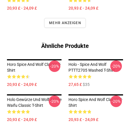
20,93 £ - 24,09 £
20,93 £ - 24,09 £
MEHR ANZEIGEN
Ähnliche Produkte
Horo Spice And Wolf Classic T-
Holo - Spice And Wolf
-20%
-20%
Shirt
PTTT2705 Washed T-Shirt
20,93 £ - 24,09 £
27,65 £
$35
Holo Gewürze Und Wolf Anime
Horo Spice And Wolf Classic T-
-20%
-20%
Waifu Classic T-Shirt
Shirt
20,93 £ - 24,09 £
20,93 £ - 24,09 £