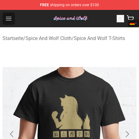
FREE
shipping on orders over $100
Spice And Wolf Store - Official Spice And Wolf Merchand
Open menu
Startseite
/
Spice And Wolf Cloth
/
Spice And Wolf T-Shirts