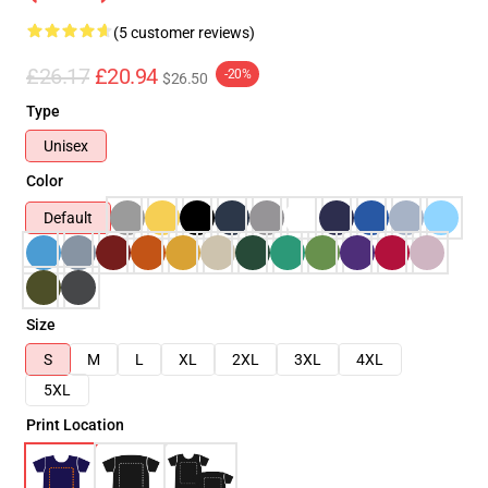
(5 customer reviews)
£26.17
£20.94
-20%
$26.50
Type
Unisex
Color
Default
Size
S
M
L
XL
2XL
3XL
4XL
5XL
Print Location