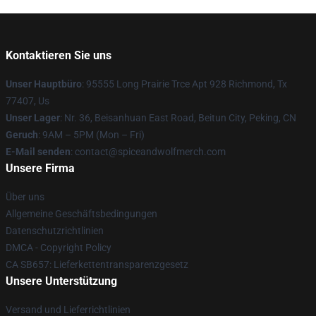
Kontaktieren Sie uns
Unser Hauptbüro
: 95555 Long Prairie Trce Apt 928 Richmond, Tx
77407, Us
Unser Lager
: Nr. 36, Beisanhuan East Road, Beitun City, Peking, CN
Geruch
: 9AM – 5PM (Mon – Fri)
E-Mail senden
: contact@spiceandwolfmerch.com
Unsere Firma
Über uns
Allgemeine Geschäftsbedingungen
Datenschutzrichtlinien
DMCA - Copyright Policy
CA SB657: Lieferkettentransparenzgesetz
Unsere Unterstützung
Versand und Lieferrichtlinien