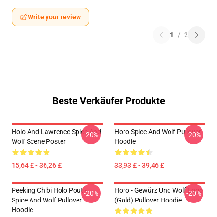
Write your review
1
/
2
Beste Verkäufer Produkte
Holo And Lawrence Spice And
Horo Spice And Wolf Pullover
-20%
-20%
Wolf Scene Poster
Hoodie
15,64 £ - 36,26 £
33,93 £ - 39,46 £
Peeking Chibi Holo Pout -
Horo - Gewürz Und Wolf Logo
-20%
-20%
Spice And Wolf Pullover
(Gold) Pullover Hoodie
Hoodie