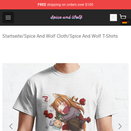
FREE
shipping on orders over $100
Spice And Wolf Store - Official Spice And Wolf Merchand
Open menu
Startseite
/
Spice And Wolf Cloth
/
Spice And Wolf T-Shirts