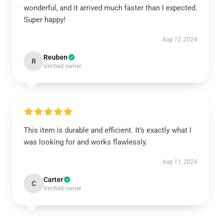
wonderful, and it arrived much faster than I expected.
Super happy!
Aug 12, 2024
Reuben
R
Verified owner
This item is durable and efficient. It’s exactly what I
was looking for and works flawlessly.
Aug 11, 2024
Carter
C
Verified owner