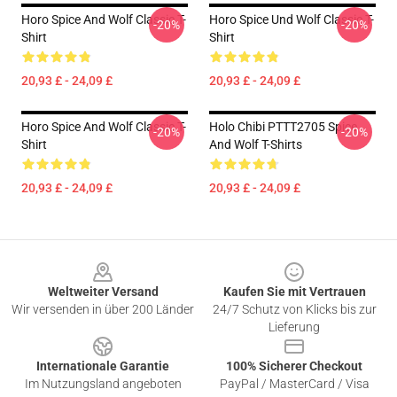
Horo Spice And Wolf Classic T-
Horo Spice Und Wolf Classic T-
-20%
-20%
Shirt
Shirt
20,93 £ - 24,09 £
20,93 £ - 24,09 £
Horo Spice And Wolf Classic T-
Holo Chibi PTTT2705 Spice
-20%
-20%
Shirt
And Wolf T-Shirts
20,93 £ - 24,09 £
20,93 £ - 24,09 £
Footer
Weltweiter Versand
Kaufen Sie mit Vertrauen
Wir versenden in über 200 Länder
24/7 Schutz von Klicks bis zur
Lieferung
Internationale Garantie
100% Sicherer Checkout
Im Nutzungsland angeboten
PayPal / MasterCard / Visa