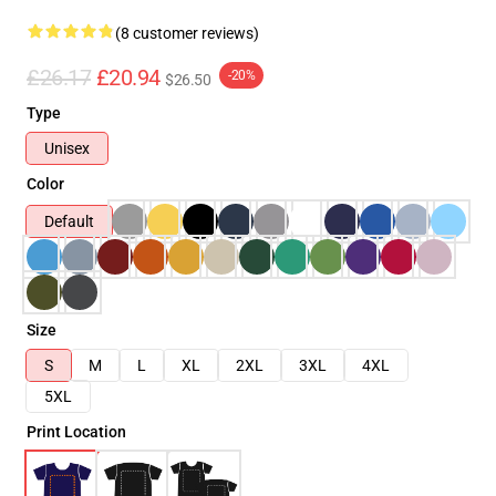
(8 customer reviews)
£26.17
£20.94
-20%
$26.50
Type
Unisex
Color
Default
Size
S
M
L
XL
2XL
3XL
4XL
5XL
Print Location