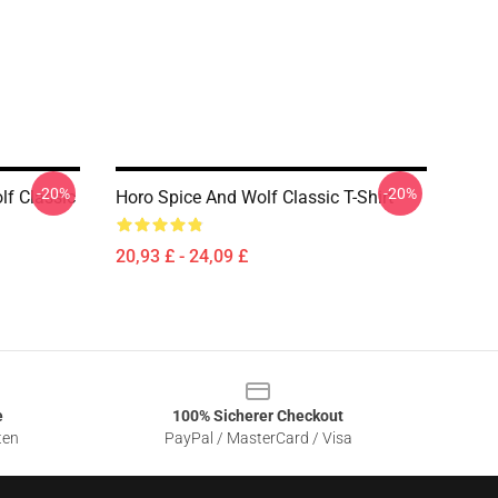
-20%
-20%
f Classic
Horo Spice And Wolf Classic T-Shirt
20,93 £ - 24,09 £
e
100% Sicherer Checkout
ten
PayPal / MasterCard / Visa