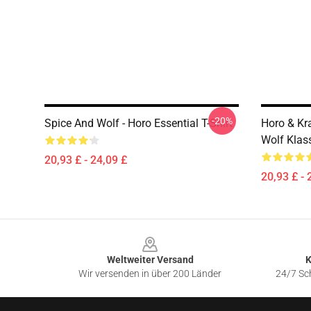
-20%
Spice And Wolf - Horo Essential T-Shirt
Horo & Kr
Wolf Klass
20,93 £ - 24,09 £
20,93 £ - 
Footer
Weltweiter Versand
K
Wir versenden in über 200 Länder
24/7 Sch