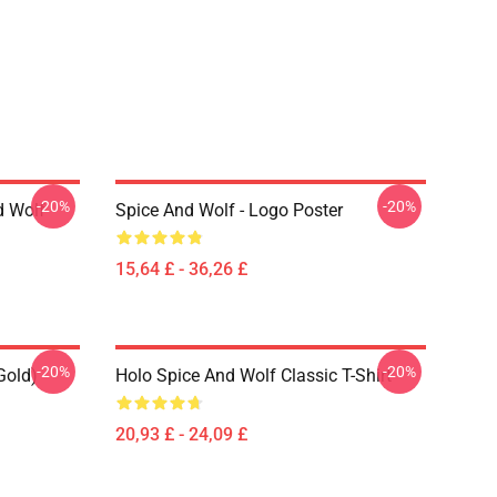
-20%
-20%
d Wolf
Spice And Wolf - Logo Poster
15,64 £ - 36,26 £
-20%
-20%
Gold)
Holo Spice And Wolf Classic T-Shirt
20,93 £ - 24,09 £