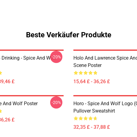
Beste Verkäufer Produkte
-20%
 Drinking - Spice And Wolf
Holo And Lawrence Spice An
Scene Poster
39,46 £
15,64 £ - 36,26 £
-20%
e And Wolf Poster
Horo - Spice And Wolf Logo (
Pullover Sweatshirt
36,26 £
32,35 £ - 37,88 £