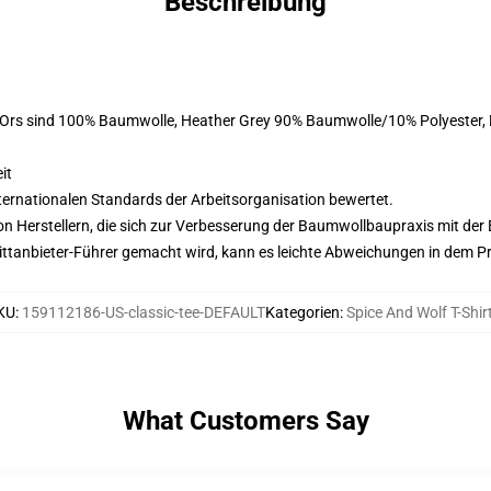
Beschreibung
colOrs sind 100% Baumwolle, Heather Grey 90% Baumwolle/10% Polyester
it
nternationalen Standards der Arbeitsorganisation bewertet.
n Herstellern, die sich zur Verbesserung der Baumwollbaupraxis mit der Be
 Drittanbieter-Führer gemacht wird, kann es leichte Abweichungen in dem P
KU
:
159112186-US-classic-tee-DEFAULT
Kategorien
:
Spice And Wolf T-Shir
What Customers Say