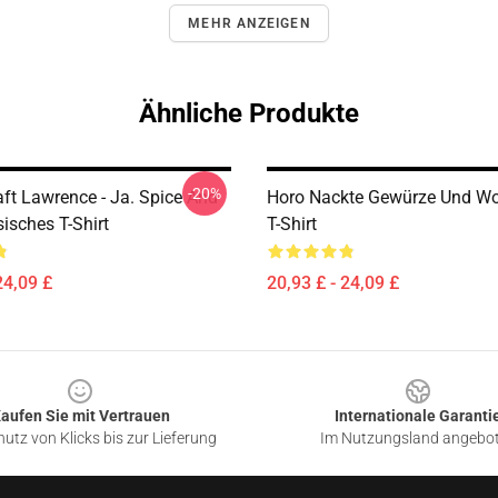
MEHR ANZEIGEN
Ähnliche Produkte
-20%
aft Lawrence - Ja. Spice And
Horo Nackte Gewürze Und Wol
isches T-Shirt
T-Shirt
24,09 £
20,93 £ - 24,09 £
aufen Sie mit Vertrauen
Internationale Garanti
utz von Klicks bis zur Lieferung
Im Nutzungsland angebo