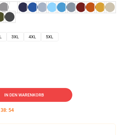
L
3XL
4XL
5XL
IN DEN WARENKORB
:
38
:
53