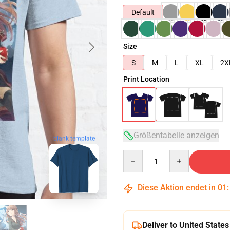
Default
Size
S
M
L
XL
2X
Print Location
Größentabelle anzeigen
blank template
Quantity
Diese Aktion endet in
01
Deliver to United States