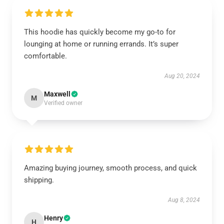
This hoodie has quickly become my go-to for
lounging at home or running errands. It’s super
comfortable.
Aug 20, 2024
Maxwell
M
Verified owner
Amazing buying journey, smooth process, and quick
shipping.
Aug 8, 2024
Henry
H