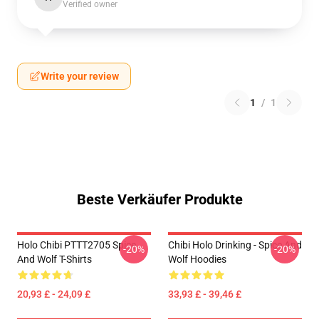
Verified owner
Write your review
1
/
1
Beste Verkäufer Produkte
Holo Chibi PTTT2705 Spice
Chibi Holo Drinking - Spice And
-20%
-20%
And Wolf T-Shirts
Wolf Hoodies
20,93 £ - 24,09 £
33,93 £ - 39,46 £