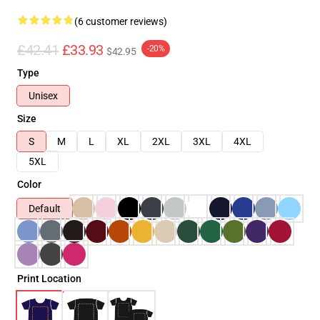
(6 customer reviews)
£42.41
£33.93
-20%
$42.95
Type
Unisex
Size
S
M
L
XL
2XL
3XL
4XL
5XL
Color
Default
Print Location