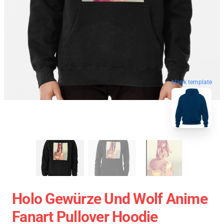
blank template
Holo Gewürze Und Wolf Anime
Fanart Pullover Hoodie