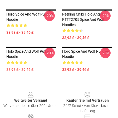
Horo Spice And Wolf Pullover
Peeking Chibi Holo Angry
-20%
-20%
Hoodie
PTTT2705 Spice And Wolf
Hoodies
33,93 £ - 39,46 £
33,93 £ - 39,46 £
Holo Spice And Wolf Pullover
Horo Spice And Wolf Pullover
-20%
-20%
Hoodie
Hoodie
33,93 £ - 39,46 £
33,93 £ - 39,46 £
Footer
Weltweiter Versand
Kaufen Sie mit Vertrauen
Wir versenden in über 200 Länder
24/7 Schutz von Klicks bis zur
Lieferung