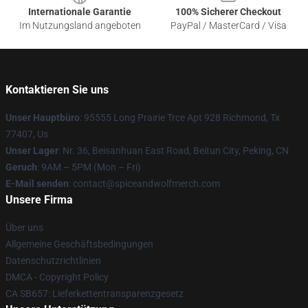
Internationale Garantie
100% Sicherer Checkout
Im Nutzungsland angeboten
PayPal / MasterCard / Visa
Kontaktieren Sie uns
Unser Hauptbüro
: 95555 Long Prairie Trce Apt 928 Richmond, Tx
77407, Us
Unser Lager
: Nr. 36, Beisanhuan East Road, Beitun City, Peking, CN
Geruch
: 9AM – 5PM (Mon – Fri)
E-Mail senden
: contact@spiceandwolfmerch.com
Unsere Firma
Über uns
Allgemeine Geschäftsbedingungen
Datenschutzrichtlinien
DMCA - Copyright Policy
CA SB657: Lieferkettentransparenzgesetz