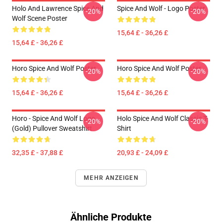
Holo And Lawrence Spice And
Spice And Wolf - Logo Poster
-20%
-20%
Wolf Scene Poster
15,64 £ - 36,26 £
15,64 £ - 36,26 £
Horo Spice And Wolf Poster
Horo Spice And Wolf Poster
-20%
-20%
15,64 £ - 36,26 £
15,64 £ - 36,26 £
Horo - Spice And Wolf Logo
Holo Spice And Wolf Classic T-
-20%
-20%
(Gold) Pullover Sweatshirt
Shirt
32,35 £ - 37,88 £
20,93 £ - 24,09 £
MEHR ANZEIGEN
Ähnliche Produkte