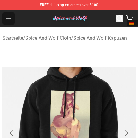
FREE
shipping on orders over $100
Spice And Wolf Store - Official Spice And Wolf Merchand
Open menu
Startseite
/
Spice And Wolf Cloth
/
Spice And Wolf Kapuzen