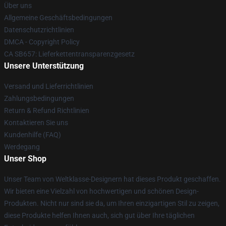
Über uns
Allgemeine Geschäftsbedingungen
Datenschutzrichtlinien
DMCA - Copyright Policy
CA SB657: Lieferkettentransparenzgesetz
Unsere Unterstützung
Versand und Lieferrichtlinien
Zahlungsbedingungen
Return & Refund Richtlinien
Kontaktieren Sie uns
Kundenhilfe (FAQ)
Werdegang
Unser Shop
Unser Team von Weltklasse-Designern hat dieses Produkt geschaffen.
Wir bieten eine Vielzahl von hochwertigen und schönen Design-
Produkten. Nicht nur sind sie da, um Ihren einzigartigen Stil zu zeigen,
diese Produkte helfen Ihnen auch, sich gut über Ihre täglichen