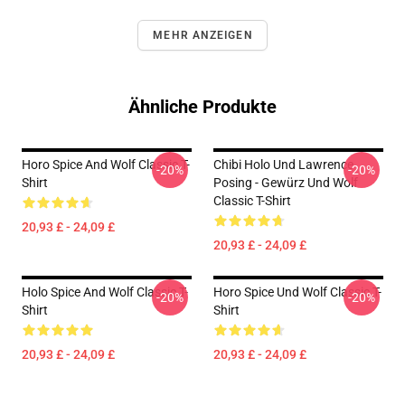
MEHR ANZEIGEN
Ähnliche Produkte
Horo Spice And Wolf Classic T-
Chibi Holo Und Lawrence
-20%
-20%
Shirt
Posing - Gewürz Und Wolf
Classic T-Shirt
20,93 £ - 24,09 £
20,93 £ - 24,09 £
Holo Spice And Wolf Classic T-
Horo Spice Und Wolf Classic T-
-20%
-20%
Shirt
Shirt
20,93 £ - 24,09 £
20,93 £ - 24,09 £