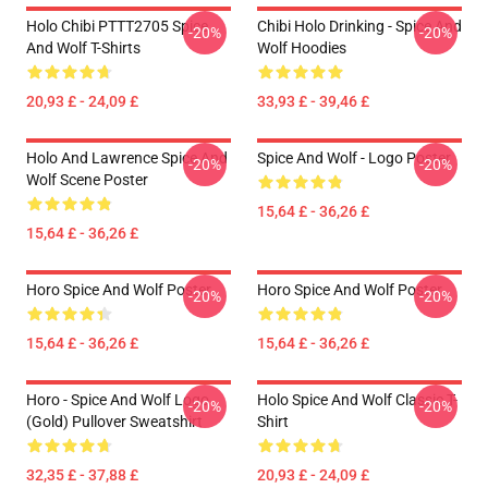
Holo Chibi PTTT2705 Spice
Chibi Holo Drinking - Spice And
-20%
-20%
And Wolf T-Shirts
Wolf Hoodies
20,93 £ - 24,09 £
33,93 £ - 39,46 £
Holo And Lawrence Spice And
Spice And Wolf - Logo Poster
-20%
-20%
Wolf Scene Poster
15,64 £ - 36,26 £
15,64 £ - 36,26 £
Horo Spice And Wolf Poster
Horo Spice And Wolf Poster
-20%
-20%
15,64 £ - 36,26 £
15,64 £ - 36,26 £
Horo - Spice And Wolf Logo
Holo Spice And Wolf Classic T-
-20%
-20%
(Gold) Pullover Sweatshirt
Shirt
32,35 £ - 37,88 £
20,93 £ - 24,09 £