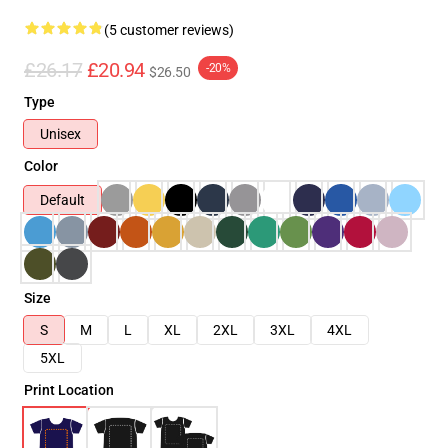
(5 customer reviews)
£26.17
£20.94
-20%
$26.50
Type
Unisex
Color
Default
Size
S
M
L
XL
2XL
3XL
4XL
5XL
Print Location