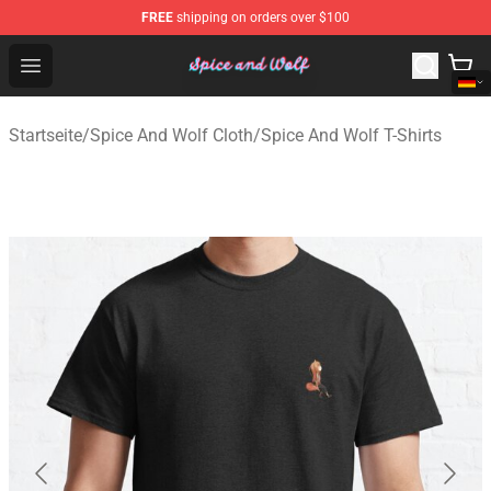
FREE
shipping on orders over $100
Spice And Wolf Store - Official Spice And Wolf Merchand
Open menu
Startseite
/
Spice And Wolf Cloth
/
Spice And Wolf T-Shirts