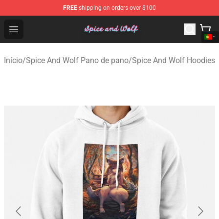
FREE
shipping on orders over $100
Spice And Wolf Store - Official Spice And Wolf Merchand
Open menu
Início
/
Spice And Wolf Pano de pano
/
Spice And Wolf Hoodies