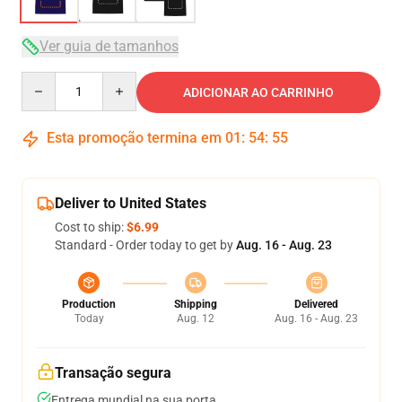
Ver guia de tamanhos
Quantity
ADICIONAR AO CARRINHO
Esta promoção termina em
01
:
54
:
54
Deliver to United States
Cost to ship:
$6.99
Standard - Order today to get by
Aug. 16 - Aug. 23
Production
Shipping
Delivered
Today
Aug. 12
Aug. 16 - Aug. 23
Transação segura
Entrega mundial na sua porta