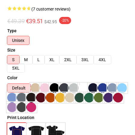
(7 customer reviews)
€49.39
€39.51
-20%
$42.95
Type
Unisex
Size
S
M
L
XL
2XL
3XL
4XL
5XL
Color
Default
Print Location