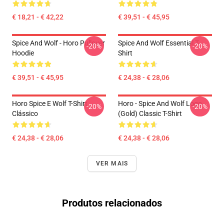
€ 18,21 - € 42,22
€ 39,51 - € 45,95
Spice And Wolf - Horo Pullover
Spice And Wolf Essential T-
-20%
-20%
Hoodie
Shirt
€ 39,51 - € 45,95
€ 24,38 - € 28,06
Horo Spice E Wolf T-Shirt
Horo - Spice And Wolf Logo
-20%
-20%
Clássico
(Gold) Classic T-Shirt
€ 24,38 - € 28,06
€ 24,38 - € 28,06
VER MAIS
Produtos relacionados