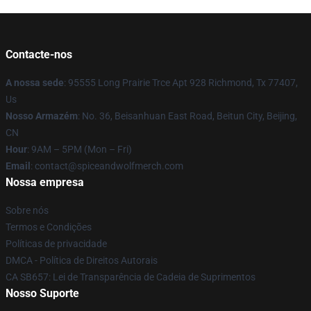
Contacte-nos
A nossa sede
: 95555 Long Prairie Trce Apt 928 Richmond, Tx 77407,
Us
Nosso Armazém
: No. 36, Beisanhuan East Road, Beitun City, Beijing,
CN
Hour
: 9AM – 5PM (Mon – Fri)
Email
: contact@spiceandwolfmerch.com
Nossa empresa
Sobre nós
Termos e Condições
Políticas de privacidade
DMCA - Política de Direitos Autorais
CA SB657: Lei de Transparência de Cadeia de Suprimentos
Nosso Suporte