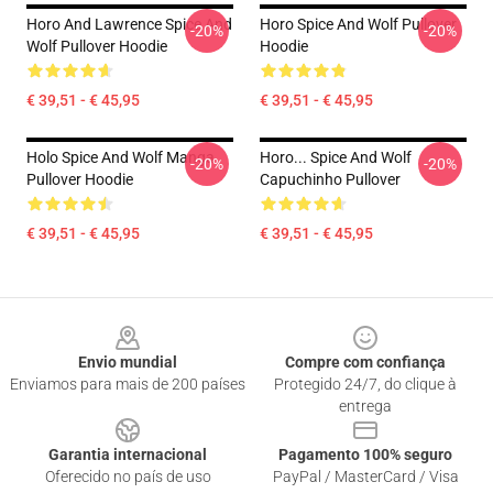
Horo And Lawrence Spice And
Horo Spice And Wolf Pullover
-20%
-20%
Wolf Pullover Hoodie
Hoodie
€ 39,51 - € 45,95
€ 39,51 - € 45,95
Holo Spice And Wolf Manga
Horo... Spice And Wolf
-20%
-20%
Pullover Hoodie
Capuchinho Pullover
€ 39,51 - € 45,95
€ 39,51 - € 45,95
Footer
Envio mundial
Compre com confiança
Enviamos para mais de 200 países
Protegido 24/7, do clique à
entrega
Garantia internacional
Pagamento 100% seguro
Oferecido no país de uso
PayPal / MasterCard / Visa