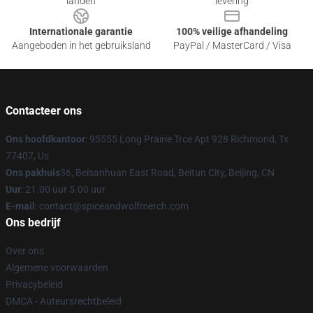
landen
levering
Internationale garantie
100% veilige afhandeling
Aangeboden in het gebruiksland
PayPal / MasterCard / Visa
Contacteer ons
Ons hoofdkantoor
: 95555 Long Prairie Trce Apt 928 Richmond, Tx
77407, Us
Ons pakhuis
36, Beisanhuan East Road, Beitun City, Beijing, CN
Uur
: 21.00 uur 5.00 uur
E-mail
: contact@spiceandwolfmerch.com
Ons bedrijf
Over ons
Algemene voorwaarden
Privacybeleid
DMCA - Auteursrechtbeleid