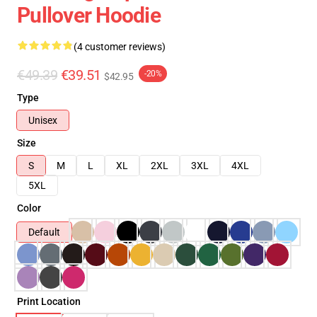
Pullover Hoodie
(4 customer reviews)
€49.39
€39.51
-20%
$42.95
Type
Unisex
Size
S
M
L
XL
2XL
3XL
4XL
5XL
Color
Default
Print Location