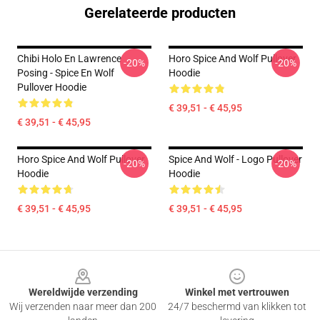
Gerelateerde producten
Chibi Holo En Lawrence
Horo Spice And Wolf Pullover
-20%
-20%
Posing - Spice En Wolf
Hoodie
Pullover Hoodie
€ 39,51 - € 45,95
€ 39,51 - € 45,95
Horo Spice And Wolf Pullover
Spice And Wolf - Logo Pullover
-20%
-20%
Hoodie
Hoodie
€ 39,51 - € 45,95
€ 39,51 - € 45,95
Footer
Wereldwijde verzending
Winkel met vertrouwen
Wij verzenden naar meer dan 200
24/7 beschermd van klikken tot