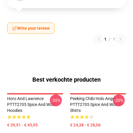
Write your review
1
/
1
Best verkochte producten
Horo And Lawrence
Peeking Chibi Holo Angry
-20%
-20%
PTTT2705 Spice And Wolf
PTTT2705 Spice And Wolf T-
Hoodies
Shirts
€ 39,51 - € 45,95
€ 24,38 - € 28,06