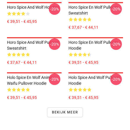
Horo Spice And Wolf Hoodies
Horo Spice En Wolf Pullover
-20%
-20%
Sweatshirt
€ 39,51 - € 45,95
€ 37,67 - € 44,11
Horo Spice And Wolf Pullover
Horo Spice En Wolf Pullover
-20%
-20%
Sweatshirt
Hoodie
€ 37,67 - € 44,11
€ 39,51 - € 45,95
Holo Spice En Wolf Anime
Holo Spice And Wolf Pullover
-20%
-20%
Waifu Pullover Hoodie
Hoodie
€ 39,51 - € 45,95
€ 39,51 - € 45,95
BEKIJK MEER