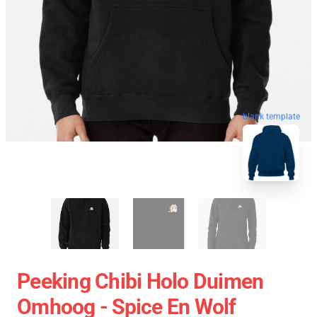
blank template
Peeking Chibi Holo Duimen
Omhoog - Spice En Wolf