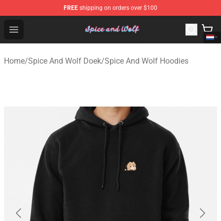
FREE
shipping on orders over $100
Spice And Wolf Store - Official Spice And Wolf Merchand
Open menu
Home
/
Spice And Wolf Doek
/
Spice And Wolf Hoodies