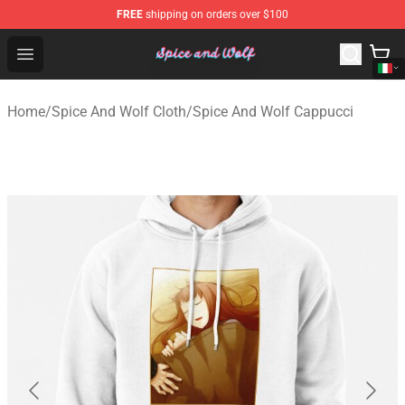
FREE
shipping on orders over $100
Spice And Wolf Store - Official Spice And Wolf Merchand
Open menu
Home
/
Spice And Wolf Cloth
/
Spice And Wolf Cappucci