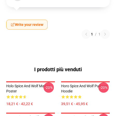
Write your review
1
/
1
I prodotti più venduti
Holo Spice And Wolf Manga
Horo Spice And Wolf Pullover
-20%
-20%
Poster
Hoodie
18,21 € - 42,22 €
39,51 € - 45,95 €