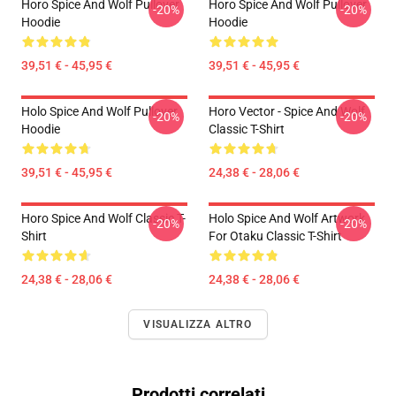
Horo Spice And Wolf Pullover
Horo Spice And Wolf Pullover
-20%
-20%
Hoodie
Hoodie
39,51 € - 45,95 €
39,51 € - 45,95 €
Holo Spice And Wolf Pullover
Horo Vector - Spice And Wolf
-20%
-20%
Hoodie
Classic T-Shirt
39,51 € - 45,95 €
24,38 € - 28,06 €
Horo Spice And Wolf Classic T-
Holo Spice And Wolf Artwork
-20%
-20%
Shirt
For Otaku Classic T-Shirt
24,38 € - 28,06 €
24,38 € - 28,06 €
VISUALIZZA ALTRO
Prodotti correlati