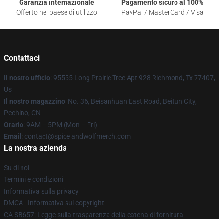
Garanzia internazionale
Pagamento sicuro al 100%
Offerto nel paese di utilizzo
PayPal / MasterCard / Visa
Contattaci
Il nostro ufficio
: 95555 Long Prairie Trce Apt 928 Richmond, Tx 77407,
Us
Il nostro magazzino
: No. 36, Beisanhuan East Road, Beitun City,
Pechino, CN
Orario
: 9AM – 5PM (Mon – Fri)
Email
: contact@spice andwolfmerch.com
La nostra azienda
Su di noi
Termini e condizioni
Informativa sulla privacy
DMCA - Informativa sul copyright
CA SB657: Legge sulla trasparenza della catena di fornitura