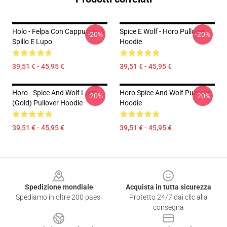
Holo - Felpa Con Cappuccio A
Spice E Wolf - Horo Pullover
-20%
-20%
Spillo E Lupo
Hoodie
39,51 € - 45,95 €
39,51 € - 45,95 €
Horo - Spice And Wolf Logo
Horo Spice And Wolf Pullover
-20%
-20%
(Gold) Pullover Hoodie
Hoodie
39,51 € - 45,95 €
39,51 € - 45,95 €
Footer
Spedizione mondiale
Acquista in tutta sicurezza
Spediamo in oltre 200 paesi
Protetto 24/7 dai clic alla
consegna