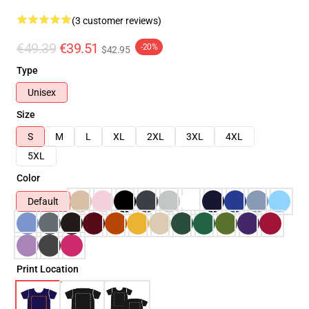
(3 customer reviews)
€49.39
€39.51
-20%
$42.95
Type
Unisex
Size
S
M
L
XL
2XL
3XL
4XL
5XL
Color
Default
Print Location