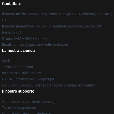
Contattaci
Il nostro ufficio
: 95555 Long Prairie Trce Apt 928 Richmond, Tx 77407,
Us
Il nostro magazzino
: No. 36, Beisanhuan East Road, Beitun City,
Pechino, CN
Orario
: 9AM – 5PM (Mon – Fri)
Email
: contact@spice andwolfmerch.com
La nostra azienda
Su di noi
Termini e condizioni
Informativa sulla privacy
DMCA - Informativa sul copyright
CA SB657: Legge sulla trasparenza della catena di fornitura
Il nostro supporto
Condizioni di spedizione e consegna
Termini di pagamento
Condizioni di ritorno e rimborso