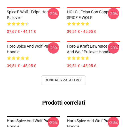
Spice E Wolf - Felpa Horo
HOLO - Felpa Con Cappuccio
-20%
-20%
Pullover
SPICE E WOLF
37,67 € - 44,11 €
39,51 € - 45,95 €
Horo Spice And Wolf Pullover
Horo & Kraft Lawrence - Spice
-20%
-20%
Hoodie
And Wolf Pullover Hoodie
39,51 € - 45,95 €
39,51 € - 45,95 €
VISUALIZZA ALTRO
Prodotti correlati
Horo Spice And Wolf Pullover
Horo Spice And Wolf Pullover
-20%
-20%
Hoodie
Hoodie