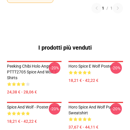
1
/
1
I prodotti più venduti
Peeking Chibi Holo Angry
Horo Spice E Wolf Poster
-20%
-20%
PTTT2705 Spice And Wolf T-
Shirts
18,21 € - 42,22 €
24,38 € - 28,06 €
Spice And Wolf - Poster Poster
Horo Spice And Wolf Pullover
-20%
-20%
Sweatshirt
18,21 € - 42,22 €
37,67 € - 44,11 €