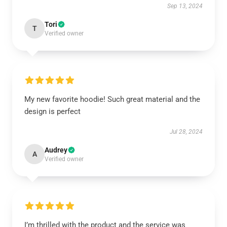
Sep 13, 2024
Tori
T
Verified owner
My new favorite hoodie! Such great material and the
design is perfect
Jul 28, 2024
Audrey
A
Verified owner
I’m thrilled with the product and the service was