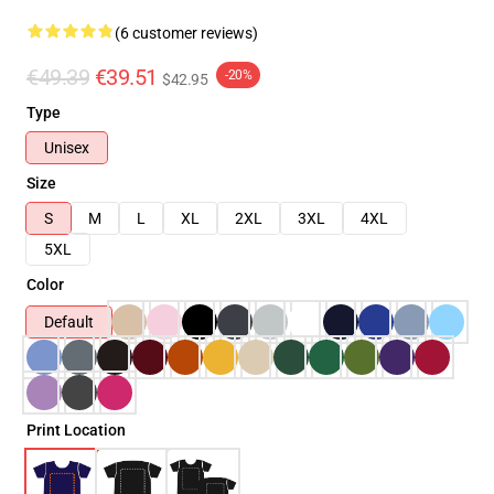
(6 customer reviews)
€49.39
€39.51
-20%
$42.95
Type
Unisex
Size
S
M
L
XL
2XL
3XL
4XL
5XL
Color
Default
Print Location