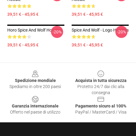
39,51 € - 45,95 €
39,51 € - 45,95 €
Horo Spice And Wolf Hoodies
Spice And Wolf - Logo Hoodies
-20%
-20%
39,51 € - 45,95 €
39,51 € - 45,95 €
Footer
Spedizione mondiale
Acquista in tutta sicurezza
Spediamo in oltre 200 paesi
Protetto 24/7 dai clic alla
consegna
Garanzia internazionale
Pagamento sicuro al 100%
Offerto nel paese di utilizzo
PayPal / MasterCard / Visa