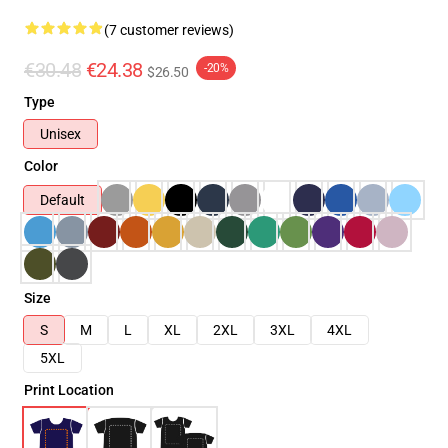
(7 customer reviews)
€30.48
€24.38
-20%
$26.50
Type
Unisex
Color
Default
Size
S
M
L
XL
2XL
3XL
4XL
5XL
Print Location