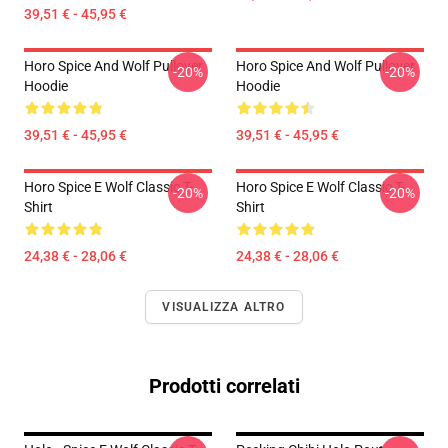
39,51 € - 45,95 €
Horo Spice And Wolf Pullover
Horo Spice And Wolf Pullover
-20%
-20%
Hoodie
Hoodie
39,51 € - 45,95 €
39,51 € - 45,95 €
Horo Spice E Wolf Classic T-
Horo Spice E Wolf Classic T-
-20%
-20%
Shirt
Shirt
24,38 € - 28,06 €
24,38 € - 28,06 €
VISUALIZZA ALTRO
Prodotti correlati