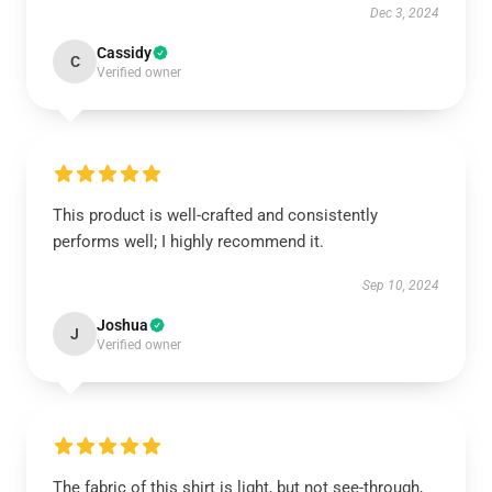
Dec 3, 2024
Cassidy
C
Verified owner
This product is well-crafted and consistently
performs well; I highly recommend it.
Sep 10, 2024
Joshua
J
Verified owner
The fabric of this shirt is light, but not see-through,