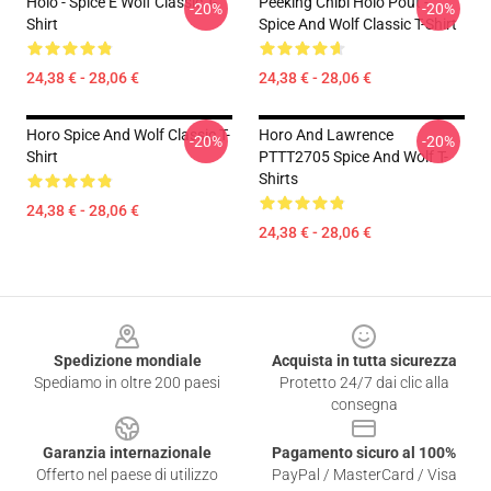
Holo - Spice E Wolf Classic T-
Peeking Chibi Holo Pout -
-20%
-20%
Shirt
Spice And Wolf Classic T-Shirt
24,38 € - 28,06 €
24,38 € - 28,06 €
Horo Spice And Wolf Classic T-
Horo And Lawrence
-20%
-20%
Shirt
PTTT2705 Spice And Wolf T-
Shirts
24,38 € - 28,06 €
24,38 € - 28,06 €
Footer
Spedizione mondiale
Acquista in tutta sicurezza
Spediamo in oltre 200 paesi
Protetto 24/7 dai clic alla
consegna
Garanzia internazionale
Pagamento sicuro al 100%
Offerto nel paese di utilizzo
PayPal / MasterCard / Visa