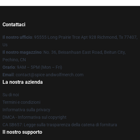
Contattaci
Il nostro ufficio
: 95555 Long Prairie Trce Apt 928 Richmond, Tx 77407,
Us
Il nostro magazzino
: No. 36, Beisanhuan East Road, Beitun City,
Pechino, CN
Orario
: 9AM – 5PM (Mon – Fri)
Email
: contact@spice andwolfmerch.com
La nostra azienda
Su di noi
Termini e condizioni
Informativa sulla privacy
DMCA - Informativa sul copyright
CA SB657: Legge sulla trasparenza della catena di fornitura
Il nostro supporto