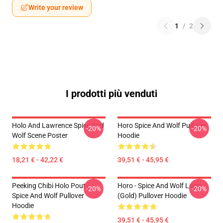
Write your review
1
/
2
I prodotti più venduti
Holo And Lawrence Spice And
Horo Spice And Wolf Pullover
-20%
-20%
Wolf Scene Poster
Hoodie
18,21 € - 42,22 €
39,51 € - 45,95 €
Peeking Chibi Holo Pout -
Horo - Spice And Wolf Logo
-20%
-20%
Spice And Wolf Pullover
(Gold) Pullover Hoodie
Hoodie
39,51 € - 45,95 €