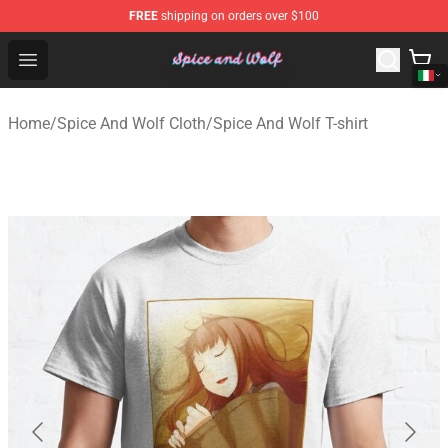
FREE
shipping on orders over $100
Spice And Wolf Store - Official Spice And Wolf Merchand
Open menu
Home
/
Spice And Wolf Cloth
/
Spice And Wolf T-shirt