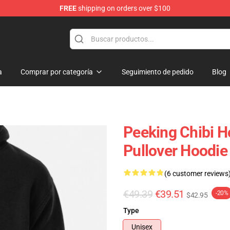
FREE
shipping on orders over $100
andise Shop
a
Comprar por categoría
Seguimiento de pedido
Blog
Peeking Chibi H
Pullover Hoodie
(6 customer reviews
€49.39
€39.51
-20%
$42.95
Type
Unisex