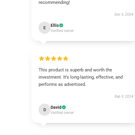
recommending!
Dec 6, 2024
Ellis
E
Verified owner
This product is superb and worth the
investment. It’s long-lasting, effective, and
performs as advertised.
Sep 9, 2024
David
D
Verified owner