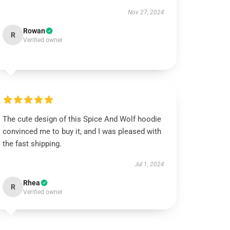
Nov 27, 2024
Rowan
R
Verified owner
The cute design of this Spice And Wolf hoodie
convinced me to buy it, and I was pleased with
the fast shipping.
Jul 1, 2024
Rhea
R
Verified owner