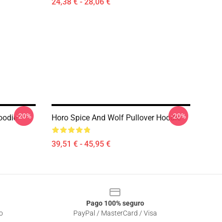
24,38 € - 28,06 €
-20%
-20%
oodie
Horo Spice And Wolf Pullover Hoodie
39,51 € - 45,95 €
Pago 100% seguro
o
PayPal / MasterCard / Visa