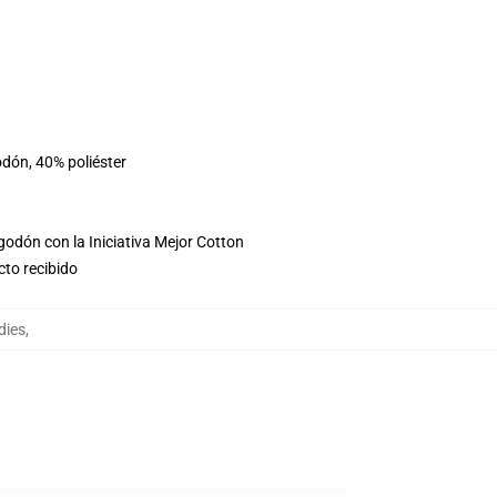
odón, 40% poliéster
godón con la Iniciativa Mejor Cotton
cto recibido
dies
,