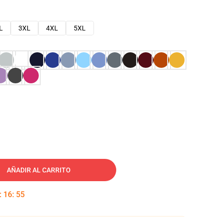
L
3XL
4XL
5XL
AÑADIR AL CARRITO
:
16
:
53