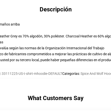
Descripción
amaños arriba
Heather Grey es 70% algodón, 30% poliéster. Charcoal Heather es 60% alg
las
evalúa según las normas de la Organización Internacional del Trabajo
o de fabricantes comprometidos a mejorar las prácticas de cultivo de al
usted por su tercero local, puede haber pequeñas diferencias en el produ
U
:
33111225-US-t-shirt-mhoodie-DEFAULT
Categorías
:
Spice And Wolf Hoo
What Customers Say