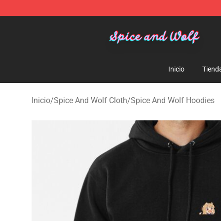
Spice And Wolf Store - Official Spice And Wolf Merch
Inicio
Tiend
Inicio
/
Spice And Wolf Cloth
/
Spice And Wolf Hoodies