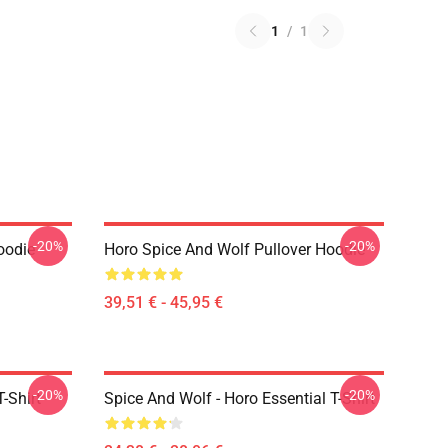
1
/
1
-20%
-20%
oodie
Horo Spice And Wolf Pullover Hoodie
39,51 € - 45,95 €
-20%
-20%
-Shirt
Spice And Wolf - Horo Essential T-Shirt