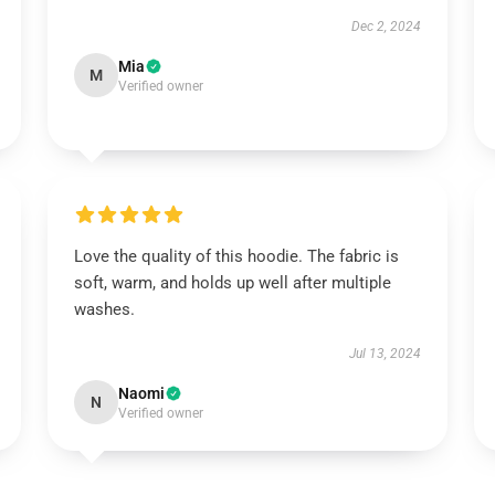
Dec 2, 2024
Mia
M
Verified owner
Love the quality of this hoodie. The fabric is
soft, warm, and holds up well after multiple
washes.
Jul 13, 2024
Naomi
N
Verified owner