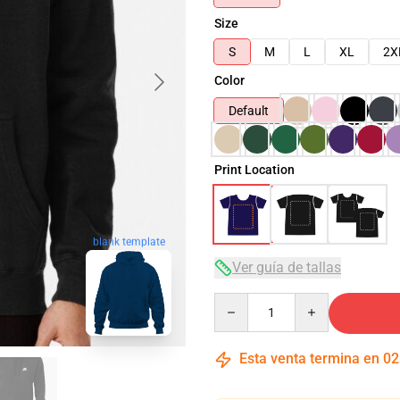
Size
S
M
L
XL
2X
Color
Default
Print Location
blank template
Ver guía de tallas
Quantity
Esta venta termina en
02