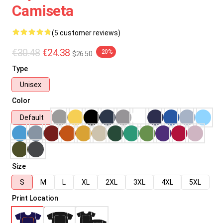
Camiseta
(5 customer reviews)
€30.48
€24.38
-20%
$26.50
Type
Unisex
Color
Default
Size
S
M
L
XL
2XL
3XL
4XL
5XL
Print Location