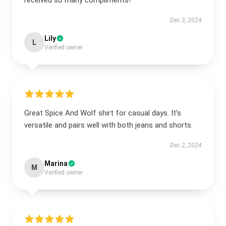
received so many compliments!
Dec 3, 2024
Lily
L
Verified owner
Great Spice And Wolf shirt for casual days. It’s
versatile and pairs well with both jeans and shorts.
Dec 2, 2024
Marina
M
Verified owner