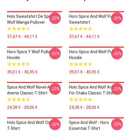
Holo Sweatshirt De Spice Y
Horo Spice And Wolf Pullover
-20%
-20%
Wolf Manga Pullover
Sweatshirt
37,67 € - 44,11 €
37,67 € - 44,11 €
Horo Spice Y Wolf Pullover
Horo Spice And Wolf Pullover
-20%
-20%
Hoodie
Hoodie
39,51 € - 45,95 €
39,51 € - 45,95 €
Spice And Wolf Novel And
Holo Spice And Wolf Artwork
-20%
-20%
Anime Classic T-Shirt
For Otaku Classic T-Shirt
24,38 € - 28,06 €
24,38 € - 28,06 €
Holo Spice And Wolf Classic
Spice And Wolf - Horo
-20%
-20%
T-Shirt
Essential T-Shirt