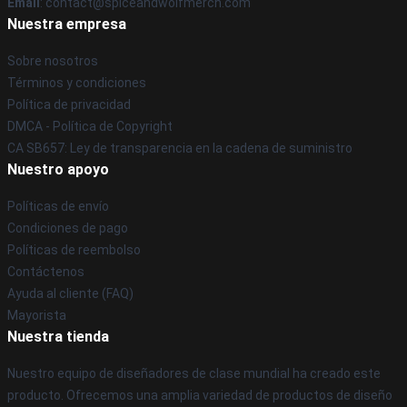
Email
: contact@spiceandwolfmerch.com
Nuestra empresa
Sobre nosotros
Términos y condiciones
Política de privacidad
DMCA - Política de Copyright
CA SB657: Ley de transparencia en la cadena de suministro
Nuestro apoyo
Políticas de envío
Condiciones de pago
Políticas de reembolso
Contáctenos
Ayuda al cliente (FAQ)
Mayorista
Nuestra tienda
Nuestro equipo de diseñadores de clase mundial ha creado este
producto. Ofrecemos una amplia variedad de productos de diseño