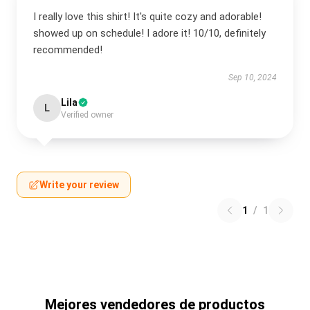
I really love this shirt! It's quite cozy and adorable!
showed up on schedule! I adore it! 10/10, definitely
recommended!
Sep 10, 2024
Lila
L
Verified owner
Write your review
1
/
1
Mejores vendedores de productos