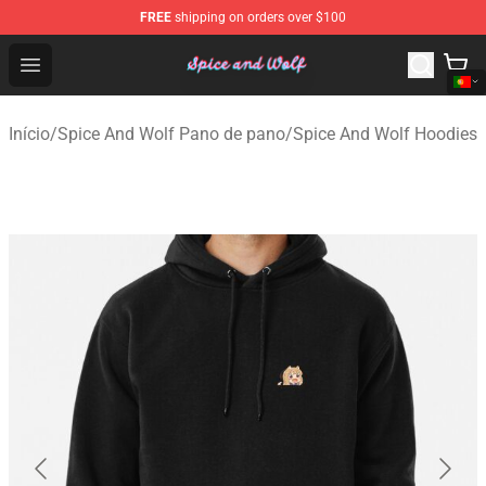
FREE
shipping on orders over $100
Spice And Wolf Store - Official Spice And Wolf Merchand
Open menu
Início
/
Spice And Wolf Pano de pano
/
Spice And Wolf Hoodies