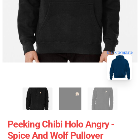
blank template
Peeking Chibi Holo Angry -
Spice And Wolf Pullover