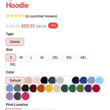
Hoodie
(6 customer reviews)
€49.39
€39.51
-20%
$42.95
Type
Unisex
Size
S
M
L
XL
2XL
3XL
4XL
5XL
Color
Default
Print Location