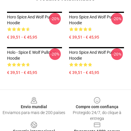
Horo Spice And Wolf Pullover
Horo Spice And Wolf Pullover
-20%
-20%
Hoodie
Hoodie
€ 39,51 - € 45,95
€ 39,51 - € 45,95
Holo - Spice E Wolf Pullover
Horo Spice And Wolf Pullover
-20%
-20%
Hoodie
Hoodie
€ 39,51 - € 45,95
€ 39,51 - € 45,95
Footer
Envio mundial
Compre com confiança
Enviamos para mais de 200 países
Protegido 24/7, do clique à
entrega