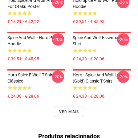
Holo Spice And Wolf Artwork
Holo Spice And Wolf Pullover
-20%
-20%
For Otaku Poster
Hoodie
€ 18,21 - € 42,22
€ 39,51 - € 45,95
Spice And Wolf - Horo Pullover
Spice And Wolf Essential T-
-20%
-20%
Hoodie
Shirt
€ 39,51 - € 45,95
€ 24,38 - € 28,06
Horo Spice E Wolf T-Shirt
Horo - Spice And Wolf Logo
-20%
-20%
Clássico
(Gold) Classic T-Shirt
€ 24,38 - € 28,06
€ 24,38 - € 28,06
VER MAIS
Produtos relacionados