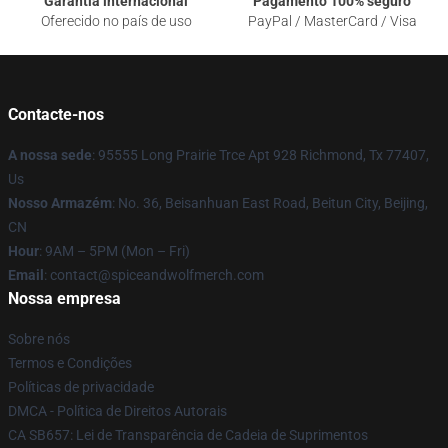
Garantia internacional
Pagamento 100% seguro
Oferecido no país de uso
PayPal / MasterCard / Visa
Contacte-nos
A nossa sede
: 95555 Long Prairie Trce Apt 928 Richmond, Tx 77407,
Us
Nosso Armazém
: No. 36, Beisanhuan East Road, Beitun City, Beijing,
CN
Hour
: 9AM – 5PM (Mon – Fri)
Email
: contact@spiceandwolfmerch.com
Nossa empresa
Sobre nós
Termos e Condições
Políticas de privacidade
DMCA - Política de Direitos Autorais
CA SB657: Lei de Transparência de Cadeia de Suprimentos