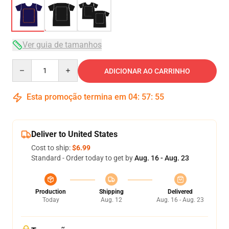
Ver guia de tamanhos
Quantity
ADICIONAR AO CARRINHO
Esta promoção termina em
04
:
57
:
54
Deliver to United States
Cost to ship:
$6.99
Standard - Order today to get by
Aug. 16 - Aug. 23
Production
Shipping
Delivered
Today
Aug. 12
Aug. 16 - Aug. 23