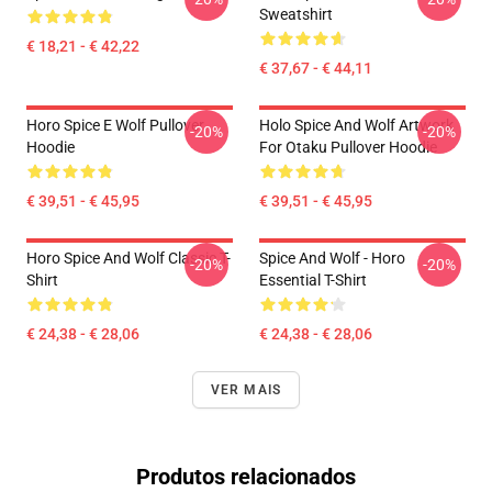
Sweatshirt
€ 18,21 - € 42,22
€ 37,67 - € 44,11
Horo Spice E Wolf Pullover
Holo Spice And Wolf Artwork
-20%
-20%
Hoodie
For Otaku Pullover Hoodie
€ 39,51 - € 45,95
€ 39,51 - € 45,95
Horo Spice And Wolf Classic T-
Spice And Wolf - Horo
-20%
-20%
Shirt
Essential T-Shirt
€ 24,38 - € 28,06
€ 24,38 - € 28,06
VER MAIS
Produtos relacionados