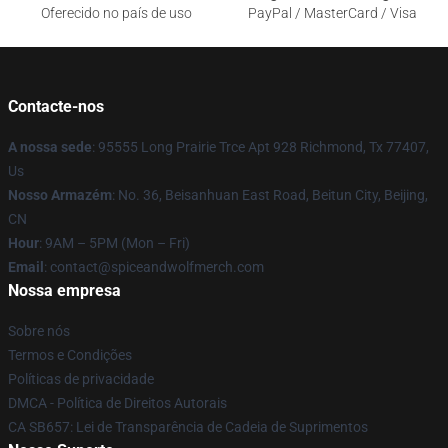
Oferecido no país de uso
PayPal / MasterCard / Visa
Contacte-nos
A nossa sede
: 95555 Long Prairie Trce Apt 928 Richmond, Tx 77407,
Us
Nosso Armazém
: No. 36, Beisanhuan East Road, Beitun City, Beijing,
CN
Hour
: 9AM – 5PM (Mon – Fri)
Email
: contact@spiceandwolfmerch.com
Nossa empresa
Sobre nós
Termos e Condições
Políticas de privacidade
DMCA - Política de Direitos Autorais
CA SB657: Lei de Transparência de Cadeia de Suprimentos