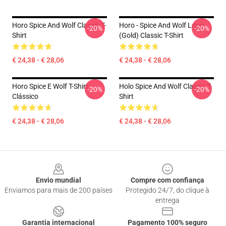
Horo Spice And Wolf Classic T-
Horo - Spice And Wolf Logo
-20%
-20%
Shirt
(Gold) Classic T-Shirt
€ 24,38 - € 28,06
€ 24,38 - € 28,06
Horo Spice E Wolf T-Shirt
Holo Spice And Wolf Classic T-
-20%
-20%
Clássico
Shirt
€ 24,38 - € 28,06
€ 24,38 - € 28,06
Footer
Envio mundial
Compre com confiança
Enviamos para mais de 200 países
Protegido 24/7, do clique à
entrega
Garantia internacional
Pagamento 100% seguro