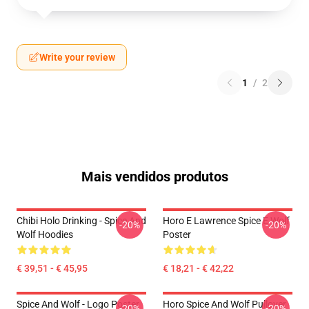
Write your review
1
/
2
Mais vendidos produtos
Chibi Holo Drinking - Spice And
Horo E Lawrence Spice E Wolf
-20%
-20%
Wolf Hoodies
Poster
€ 39,51 - € 45,95
€ 18,21 - € 42,22
Spice And Wolf - Logo Poster
Horo Spice And Wolf Pullover
-20%
-20%