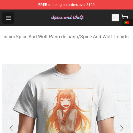
FREE
shipping on orders over $100
Spice And Wolf Store - Official Spice And Wolf Merchand
Open menu
Início
/
Spice And Wolf Pano de pano
/
Spice And Wolf T-shirts