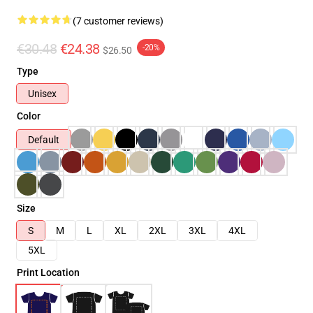
(7 customer reviews)
€30.48
€24.38
-20%
$26.50
Type
Unisex
Color
Default
Size
S
M
L
XL
2XL
3XL
4XL
5XL
Print Location