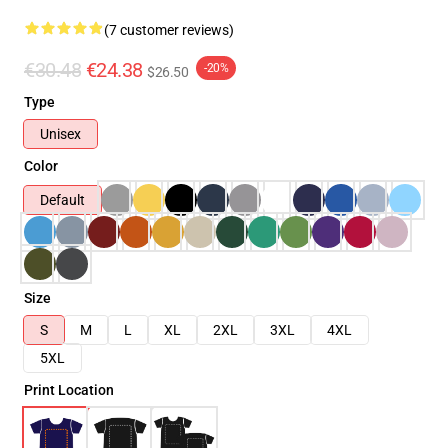
(7 customer reviews)
€30.48
€24.38
-20%
$26.50
Type
Unisex
Color
Default
Size
S
M
L
XL
2XL
3XL
4XL
5XL
Print Location