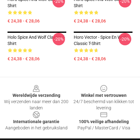
-20%
-20%
Shirt
Shirt
€ 24,38 - € 28,06
€ 24,38 - € 28,06
Holo Spice And Wolf Classic T-
Horo Vector - Spice En Wolf
-20%
-20%
Shirt
Classic T-Shirt
€ 24,38 - € 28,06
€ 24,38 - € 28,06
Footer
Wereldwijde verzending
Winkel met vertrouwen
Wij verzenden naar meer dan 200
24/7 beschermd van klikken tot
landen
levering
Internationale garantie
100% veilige afhandeling
Aangeboden in het gebruiksland
PayPal / MasterCard / Visa