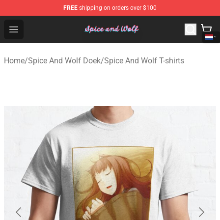
FREE
shipping on orders over $100
Spice And Wolf Store - Official Spice And Wolf Merchand
Open menu
Home
/
Spice And Wolf Doek
/
Spice And Wolf T-shirts