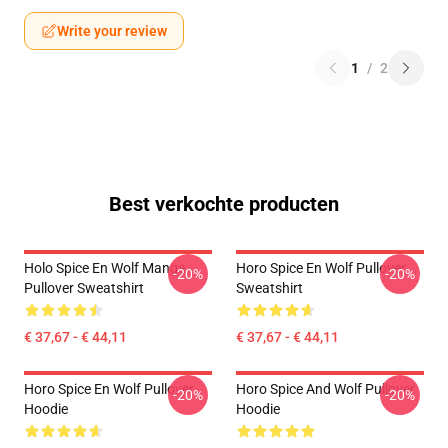
Write your review
1
/
2
Best verkochte producten
Holo Spice En Wolf Manga
Horo Spice En Wolf Pullover
-20%
-20%
Pullover Sweatshirt
Sweatshirt
€ 37,67 - € 44,11
€ 37,67 - € 44,11
Horo Spice En Wolf Pullover
Horo Spice And Wolf Pullover
-20%
-20%
Hoodie
Hoodie