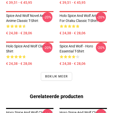
€ 39,51 - € 45,95
€ 39,51 - € 45,95
Spice And Wolf Novel And
Holo Spice And Wolf Artwork
-20%
-20%
Anime Classic T-Shirt
For Otaku Classic T-Shirt
€ 24,38 - € 28,06
€ 24,38 - € 28,06
Holo Spice And Wolf Classic T-
Spice And Wolf - Horo
-20%
-20%
Shirt
Essential T-Shirt
€ 24,38 - € 28,06
€ 24,38 - € 28,06
BEKIJK MEER
Gerelateerde producten
Horo Spice And Wolf Classic T-
Horo Spice And Wolf Classic T-