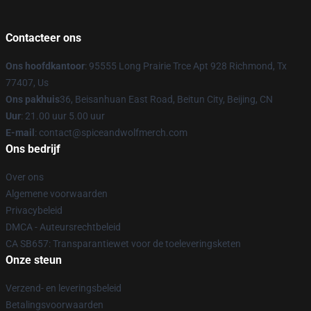
Contacteer ons
Ons hoofdkantoor
: 95555 Long Prairie Trce Apt 928 Richmond, Tx
77407, Us
Ons pakhuis
36, Beisanhuan East Road, Beitun City, Beijing, CN
Uur
: 21.00 uur 5.00 uur
E-mail
: contact@spiceandwolfmerch.com
Ons bedrijf
Over ons
Algemene voorwaarden
Privacybeleid
DMCA - Auteursrechtbeleid
CA SB657: Transparantiewet voor de toeleveringsketen
Onze steun
Verzend- en leveringsbeleid
Betalingsvoorwaarden