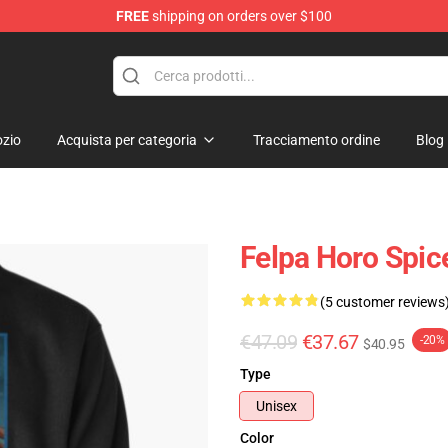
FREE
shipping on orders over $100
andise Shop
zio
Acquista per categoria
Tracciamento ordine
Blog
Felpa Horo Spice
(5 customer reviews
€47.09
€37.67
-20%
$40.95
Type
Unisex
Color