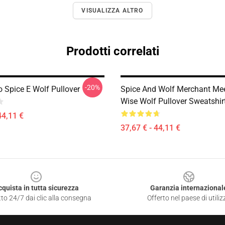
VISUALIZZA ALTRO
Prodotti correlati
-20%
o Spice E Wolf Pullover
Spice And Wolf Merchant Me
Wise Wolf Pullover Sweatshir
44,11 €
37,67 € - 44,11 €
cquista in tutta sicurezza
Garanzia internazional
to 24/7 dai clic alla consegna
Offerto nel paese di utiliz