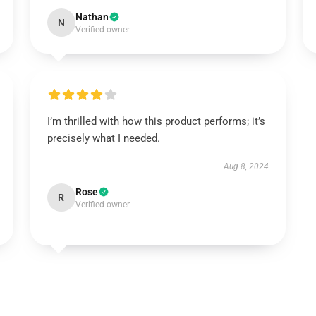
Nathan
N
Verified owner
I’m thrilled with how this product performs; it’s
precisely what I needed.
Aug 8, 2024
Rose
R
Verified owner