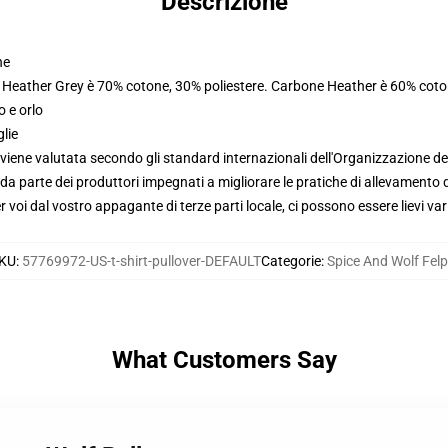
Descrizione
ne
. Heather Grey è 70% cotone, 30% poliestere. Carbone Heather è 60% coto
o e orlo
glie
viene valutata secondo gli standard internazionali dell'Organizzazione de
 parte dei produttori impegnati a migliorare le pratiche di allevamento di
voi dal vostro appagante di terze parti locale, ci possono essere lievi var
KU
:
57769972-US-t-shirt-pullover-DEFAULT
Categorie
:
Spice And Wolf Fel
What Customers Say