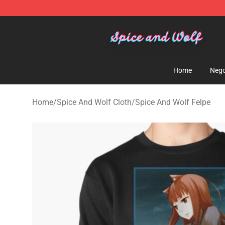
Spice And Wolf Store - Official Spice And Wolf Merch
Home
Nego
Home
/
Spice And Wolf Cloth
/
Spice And Wolf Felpe