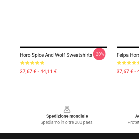
-20%
Horo Spice And Wolf Sweatshirts
Felpa Hor
37,67 € - 44,11 €
37,67 € - 
Footer
Spedizione mondiale
A
Spediamo in oltre 200 paesi
Protet