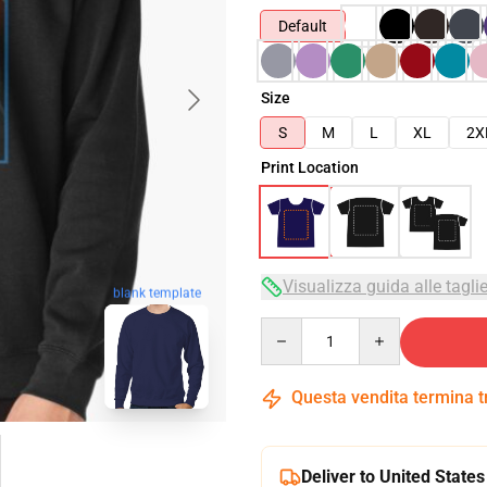
Default
Size
S
M
L
XL
2X
Print Location
Visualizza guida alle tagli
blank template
Quantity
Questa vendita termina 
Deliver to United States