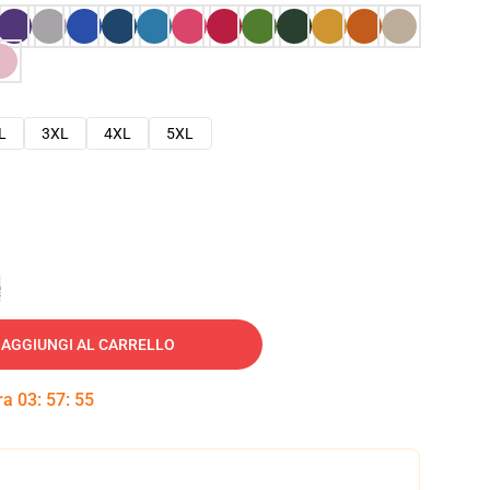
L
3XL
4XL
5XL
e
AGGIUNGI AL CARRELLO
tra
03
:
57
:
54