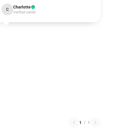
Charlotte
C
Verified owner
1
/
1