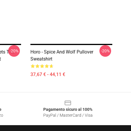
-20%
-20%
ets The
Horo - Spice And Wolf Pullover
t
Sweatshirt
37,67 € - 44,11 €
e
Pagamento sicuro al 100%
zo
PayPal / MasterCard / Visa