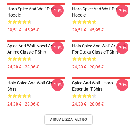
Horo Spice And Wolf Pullover
Horo Spice And Wolf Pullover
-20%
-20%
Hoodie
Hoodie
39,51 € - 45,95 €
39,51 € - 45,95 €
Spice And Wolf Novel And
Holo Spice And Wolf Artwork
-20%
-20%
Anime Classic T-Shirt
For Otaku Classic T-Shirt
24,38 € - 28,06 €
24,38 € - 28,06 €
Holo Spice And Wolf Classic T-
Spice And Wolf - Horo
-20%
-20%
Shirt
Essential T-Shirt
24,38 € - 28,06 €
24,38 € - 28,06 €
VISUALIZZA ALTRO