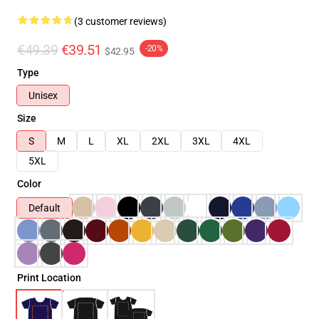
(3 customer reviews)
€49.39
€39.51
-20%
$42.95
Type
Unisex
Size
S
M
L
XL
2XL
3XL
4XL
5XL
Color
Default
Print Location