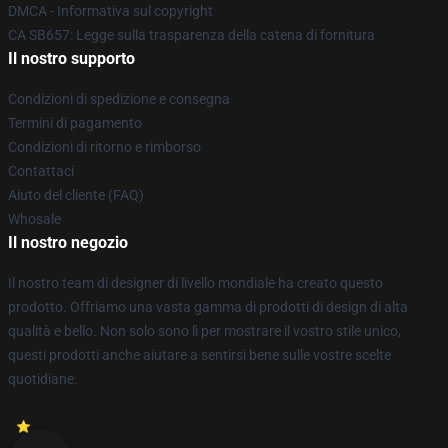
DMCA - Informativa sul copyright
CA SB657: Legge sulla trasparenza della catena di fornitura
Il nostro supporto
Condizioni di spedizione e consegna
Termini di pagamento
Condizioni di ritorno e rimborso
Contattaci
Aiuto del cliente (FAQ)
Whosale
Il nostro negozio
Il nostro team di designer di livello mondiale ha creato questo
prodotto. Offriamo una vasta gamma di prodotti di design di alta
qualità e bello. Non solo sono lì per mostrare il vostro stile unico,
questi prodotti anche aiutare a sentirsi bene sulle vostre scelte
quotidiane.