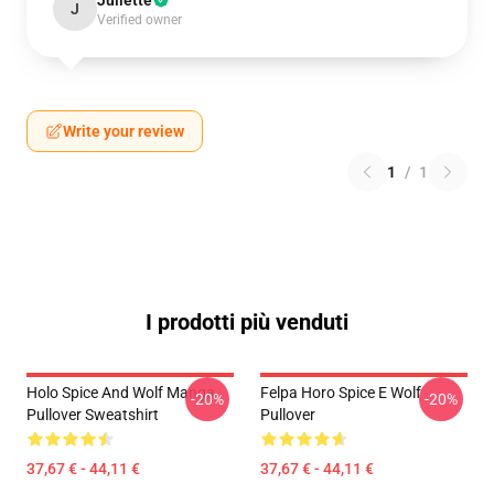
Juliette
J
Verified owner
Write your review
1
/
1
I prodotti più venduti
Holo Spice And Wolf Manga
Felpa Horo Spice E Wolf
-20%
-20%
Pullover Sweatshirt
Pullover
37,67 € - 44,11 €
37,67 € - 44,11 €