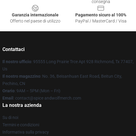
consegna
Garanzia internazionale
Pagamento sicuro al 100%
Offerto nel paese di utilizzo
PayPal / MasterCard / Visa
Contattaci
Il nostro ufficio
: 95555 Long Prairie Trce Apt 928 Richmond, Tx 77407,
Us
Il nostro magazzino
: No. 36, Beisanhuan East Road, Beitun City,
Pechino, CN
Orario
: 9AM – 5PM (Mon – Fri)
Email
: contact@spice andwolfmerch.com
La nostra azienda
Su di noi
Termini e condizioni
Informativa sulla privacy