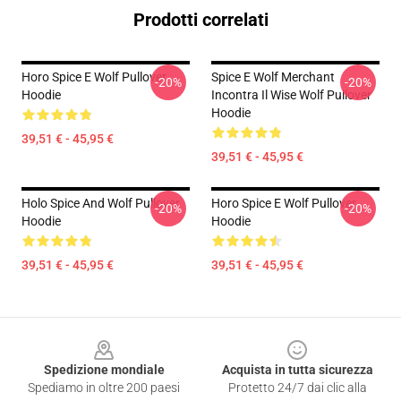
Prodotti correlati
Horo Spice E Wolf Pullover
Spice E Wolf Merchant
-20%
-20%
Hoodie
Incontra Il Wise Wolf Pullover
Hoodie
39,51 € - 45,95 €
39,51 € - 45,95 €
Holo Spice And Wolf Pullover
Horo Spice E Wolf Pullover
-20%
-20%
Hoodie
Hoodie
39,51 € - 45,95 €
39,51 € - 45,95 €
Footer
Spedizione mondiale
Acquista in tutta sicurezza
Spediamo in oltre 200 paesi
Protetto 24/7 dai clic alla